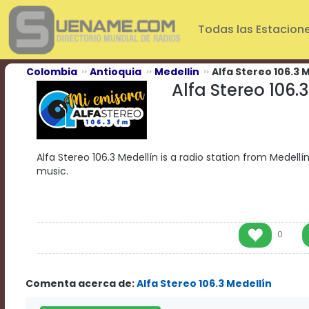
Play
Video
Todas las Estacion
Play
Mute
Current
Colombia
Antioquia
Medellin
Alfa Stereo 106.3 
Time
Alfa Stereo 106.
0:00
/
Duration
Time
0:00
Alfa Stereo 106.3 Medellín is a radio station from Medellín
Loaded
:
music.
0%
Progress
:
0%
Stream
Type
LIVE
0
Remaining
Time
-0:00
Comenta acerca de:
Alfa Stereo 106.3 Medellín
Playback