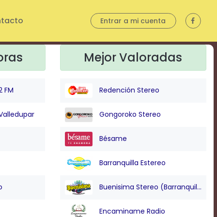
tacto
Entrar a mi cuenta
oras
Mejor Valoradas
2 FM
Redención Stereo
Valledupar
Gongoroko Stereo
Bésame
Barranquilla Estereo
o
Buenisima Stereo (Barranquilla)
Encaminame Radio