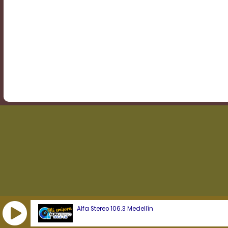
Transparency
Background
Color
Transparency
Window
Color
Transparency
Alfa Stereo 106.3 Medellín
Font
Size