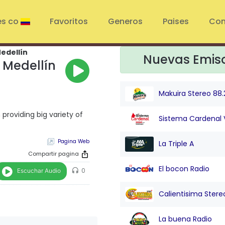
es co
Favoritos
Generos
Paises
Con
Medellín
Nuevas Emis
3 Medellín
Makuira Stereo 88.
 providing big variety of
Sistema Cardenal 
Pagina Web
La Triple A
Compartir pagina
El bocon Radio
Escuchar Audio
0
Calientisima Stere
La buena Radio