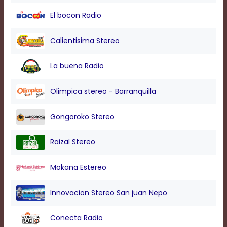
modal
El bocon Radio
window.
Captions
Settings
Calientisima Stereo
Dialog
Beginning
La buena Radio
of
dialog
window.
Olimpica stereo - Barranquilla
Escape
will
Gongoroko Stereo
cancel
and
close
Raizal Stereo
the
window.
Mokana Estereo
Text
Color
Innovacion Stereo San juan Nepo
Transparency
Conecta Radio