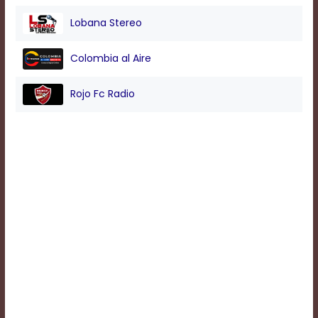
Lobana Stereo
Background
Color
Colombia al Aire
Rojo Fc Radio
Transparency
Window
Color
Transparency
Font
Size