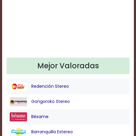
Text
Edge
Style
Font
Family
Defaults
Mejor Valoradas
Done
Redención Stereo
Gongoroko Stereo
Bésame
Barranquilla Estereo