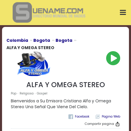
Play
Video
Play
Mute
Current
Time
0:00
Colombia
Bogota
Bogota
/
ALFA Y OMEGA STEREO
Duration
Time
0:00
Loaded
:
0%
Progress
:
ALFA Y OMEGA STEREO
0%
Stream
Pop
Religiosa
Gospel
Type
LIVE
Bienvenidos a Su Emisora Cristiana Alfa y Omega
Remaining
Stereo Una Señal Que Viene Del Cielo.
Time
-0:00
Pagina Web
Compartir pagina
Playback