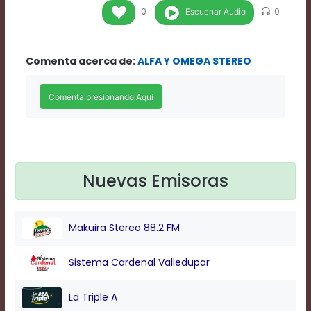
Rate
Escuchar Audio
0
0
1
Chapters
Chapters
Comenta acerca de:
ALFA Y OMEGA STEREO
descriptions
off
,
selected
Descriptions
subtitles
off
,
selected
Subtitles
captions
Nuevas Emisoras
off
,
selected
Captions
Makuira Stereo 88.2 FM
Audio
Track
Fullscreen
Sistema Cardenal Valledupar
This
is
La Triple A
a