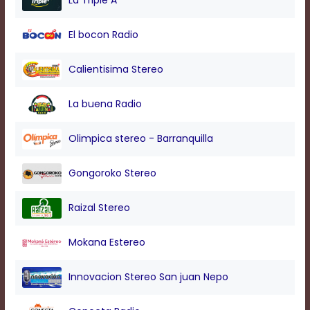
La Triple A
modal
window.
El bocon Radio
Captions
Settings
Dialog
Calientisima Stereo
Beginning
of
La buena Radio
dialog
window.
Escape
Olimpica stereo - Barranquilla
will
cancel
Gongoroko Stereo
and
close
the
Raizal Stereo
window.
Text
Mokana Estereo
Color
Innovacion Stereo San juan Nepo
Transparency