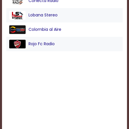
Conecta Radio
Background
Lobana Stereo
Color
Colombia al Aire
Transparency
Rojo Fc Radio
Window
Color
Transparency
Font
Size