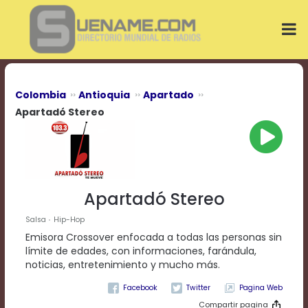
Play
Video
Play
Mute
Current
Time
0:00
Colombia
Antioquia
Apartado
/
Apartadó Stereo
Duration
Time
0:00
Loaded
:
0%
Progress
:
Apartadó Stereo
0%
Stream
Salsa
Hip-Hop
Type
LIVE
Emisora Crossover enfocada a todas las personas sin
Remaining
límite de edades, con informaciones, farándula,
Time
noticias, entretenimiento y mucho más.
-0:00
Pagina Web
Playback
Compartir pagina