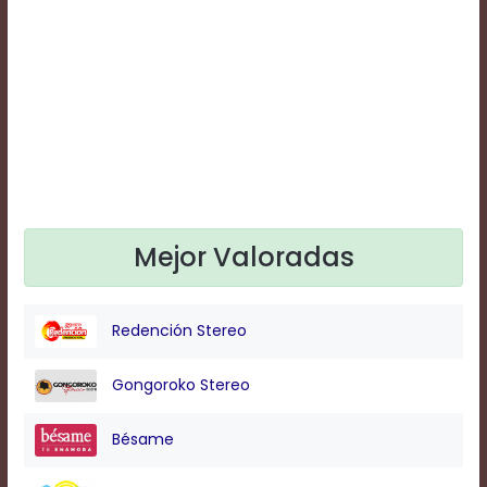
Text
Edge
Style
Font
Family
Defaults
Done
Mejor Valoradas
Redención Stereo
Gongoroko Stereo
Bésame