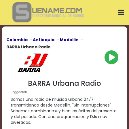
Play
Video
Play
Mute
Current
Time
0:00
Colombia
Antioquia
Medellin
/
BARRA Urbana Radio
Duration
Time
0:00
Loaded
:
0%
Progress
:
BARRA Urbana Radio
0%
Stream
Reggaeton
Type
LIVE
Somos una radio de música urbana 24/7
Remaining
transmitiendo desde Medellin. "Sin interrupciones"
Time
Sabemos combinar muy bien los éxitos del presente
-0:00
y del pasado. Con una programacion y DJs muy
divertidos.
Playback