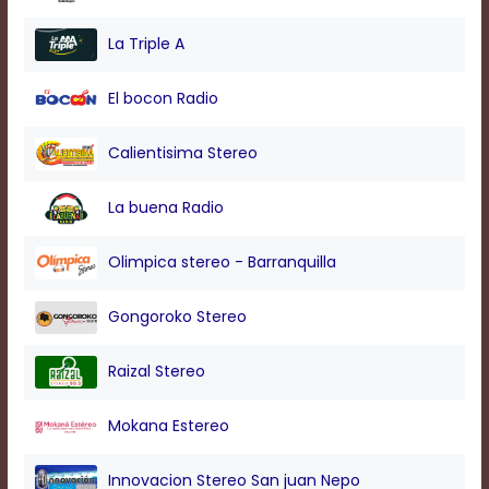
modal
window.
La Triple A
Captions
Settings
El bocon Radio
Dialog
Beginning
of
Calientisima Stereo
dialog
window.
La buena Radio
Escape
will
cancel
Olimpica stereo - Barranquilla
and
close
Gongoroko Stereo
the
window.
Text
Raizal Stereo
Color
Mokana Estereo
Transparency
Innovacion Stereo San juan Nepo