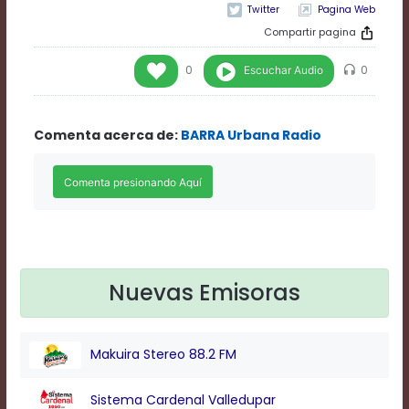
Rate
Pagina Web
1
Compartir pagina
Chapters
Chapters
Escuchar Audio
0
0
descriptions
off
,
selected
Comenta acerca de:
BARRA Urbana Radio
Descriptions
subtitles
off
,
selected
Subtitles
captions
off
,
selected
Captions
Nuevas Emisoras
Audio
Track
Fullscreen
Makuira Stereo 88.2 FM
This
is
a
Sistema Cardenal Valledupar