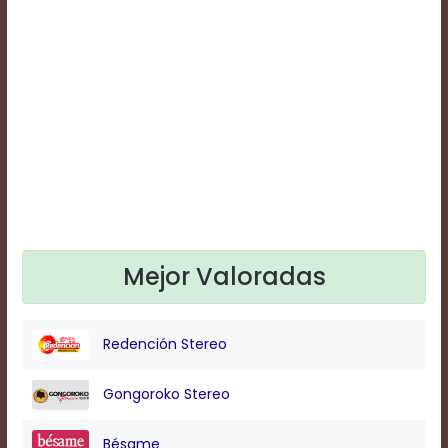
Text
Edge
Style
Font
Family
Defaults
Done
Mejor Valoradas
Redención Stereo
Gongoroko Stereo
Bésame