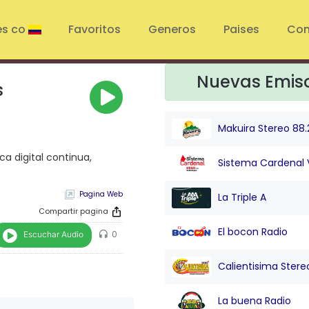
es co
Favoritos
Generos
Paises
Con
Nuevas Emis
s
Makuira Stereo 88.
a digital continua,
Sistema Cardenal 
Pagina Web
La Triple A
Compartir pagina
El bocon Radio
Escuchar Audio
0
Calientisima Stere
La buena Radio