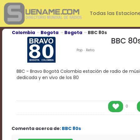
Play
Video
Todas las Estacion
Play
Mute
Current
Colombia
Bogota
Bogota
BBC 80s
Time
BBC 80
0:00
/
Pop
Retro
Duration
Time
0:00
BBC - Bravo Bogotá Colombia estación de radio de músic
Loaded
:
dedicada y en vivo de los 80
0%
Progress
:
0%
Stream
Type
LIVE
0
Remaining
Time
-0:00
Comenta acerca de:
BBC 80s
Playback