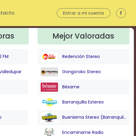
tacto
Entrar a mi cuenta
oras
Mejor Valoradas
2 FM
Redención Stereo
Valledupar
Gongoroko Stereo
Bésame
Barranquilla Estereo
o
Buenisima Stereo (Barranquilla)
Encaminame Radio