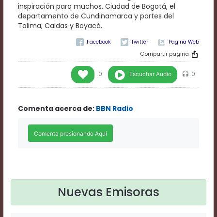
Rate
inspiración para muchos. Ciudad de Bogotá, el
1
departamento de Cundinamarca y partes del
Chapters
Tolima, Caldas y Boyacá.
Chapters
Pagina Web
descriptions
off
,
Compartir pagina
selected
Descriptions
Escuchar Audio
0
0
subtitles
off
,
selected
Comenta acerca de:
BBN Radio
Subtitles
captions
off
,
selected
Captions
Audio
Track
Fullscreen
Nuevas Emisoras
This
is
a