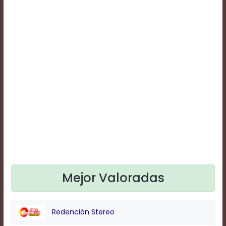
Text
Edge
Style
Font
Family
Defaults
Done
Mejor Valoradas
Redención Stereo