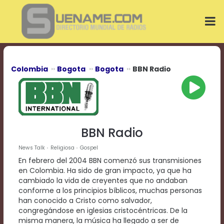
Play
Video
Play
Mute
Current
Time
0:00
Colombia
Bogota
Bogota
BBN Radio
/
Duration
Time
0:00
Loaded
:
0%
BBN Radio
Progress
:
0%
News Talk
Religiosa
Gospel
Stream
En febrero del 2004 BBN comenzó sus transmisiones
Type
LIVE
en Colombia. Ha sido de gran impacto, ya que ha
Remaining
cambiado la vida de creyentes que no andaban
Time
conforme a los principios bíblicos, muchas personas
-0:00
han conocido a Cristo como salvador,
congregándose en iglesias cristocéntricas. De la
Playback
misma manera, la música ha llegado a ser de