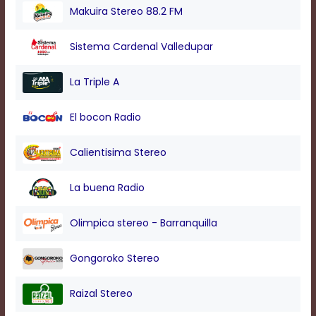
modal
Makuira Stereo 88.2 FM
window.
Captions
Sistema Cardenal Valledupar
Settings
Dialog
Beginning
La Triple A
of
dialog
El bocon Radio
window.
Escape
will
Calientisima Stereo
cancel
and
La buena Radio
close
the
window.
Olimpica stereo - Barranquilla
Text
Color
Gongoroko Stereo
Raizal Stereo
Transparency