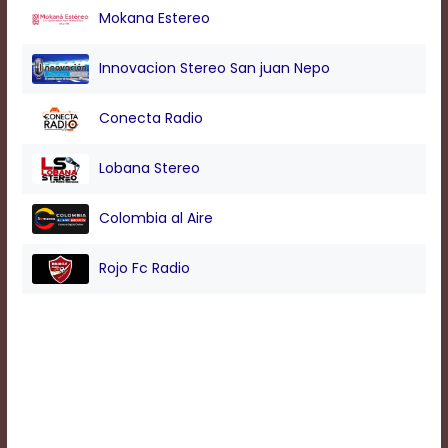
Mokana Estereo
Background
Innovacion Stereo San juan Nepo
Color
Conecta Radio
Transparency
Lobana Stereo
Window
Colombia al Aire
Color
Rojo Fc Radio
Transparency
Font
Size