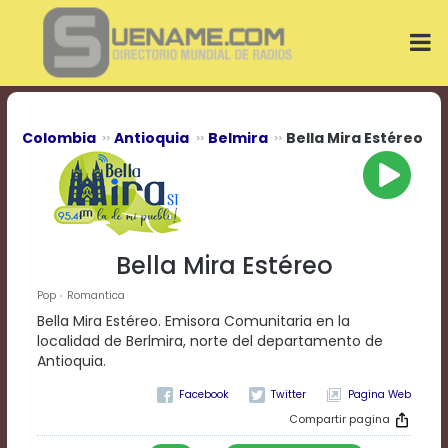
Play
Video
Play
Mute
Current
Time
0:00
Colombia
Antioquia
Belmira
Bella Mira Estéreo
/
Duration
Time
0:00
Loaded
:
0%
Bella Mira Estéreo
Progress
:
0%
Pop
Romantica
Stream
Bella Mira Estéreo. Emisora Comunitaria en la
Type
LIVE
localidad de Berlmira, norte del departamento de
Remaining
Antioquia.
Time
Pagina Web
-0:00
Compartir pagina
Playback