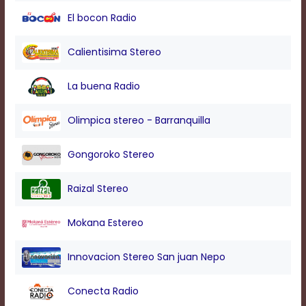
modal
El bocon Radio
window.
Captions
Settings
Calientisima Stereo
Dialog
Beginning
La buena Radio
of
dialog
window.
Olimpica stereo - Barranquilla
Escape
will
Gongoroko Stereo
cancel
and
close
Raizal Stereo
the
window.
Mokana Estereo
Text
Color
Innovacion Stereo San juan Nepo
Conecta Radio
Transparency