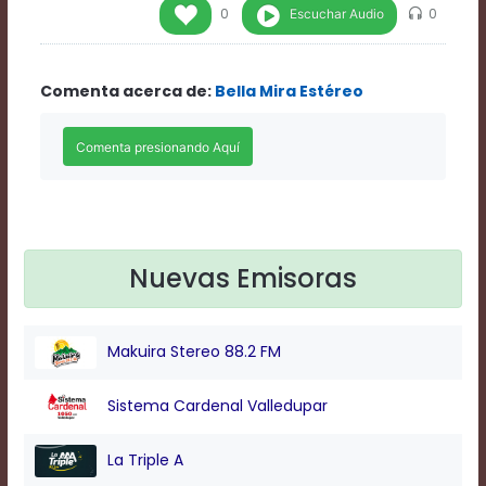
Rate
Escuchar Audio
0
0
1
Chapters
Chapters
Comenta acerca de:
Bella Mira Estéreo
descriptions
off
,
selected
Descriptions
subtitles
off
,
selected
Subtitles
captions
Nuevas Emisoras
off
,
selected
Captions
Makuira Stereo 88.2 FM
Audio
Track
Fullscreen
Sistema Cardenal Valledupar
This
is
La Triple A
a