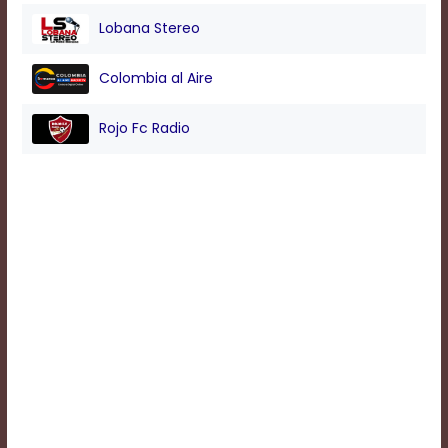
Lobana Stereo
Background
Colombia al Aire
Color
Rojo Fc Radio
Transparency
Window
Color
Transparency
Font
Size