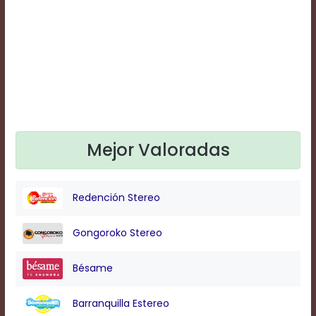
Text
Edge
Style
Font
Family
Defaults
Mejor Valoradas
Done
Redención Stereo
Gongoroko Stereo
Bésame
Barranquilla Estereo