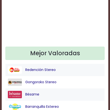
Text
Edge
Style
Font
Family
Defaults
Mejor Valoradas
Done
Redención Stereo
Gongoroko Stereo
Bésame
Barranquilla Estereo