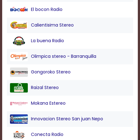
modal
El bocon Radio
window.
Captions
Settings
Calientisima Stereo
Dialog
Beginning
La buena Radio
of
dialog
window.
Olimpica stereo - Barranquilla
Escape
will
Gongoroko Stereo
cancel
and
close
Raizal Stereo
the
window.
Mokana Estereo
Text
Color
Innovacion Stereo San juan Nepo
Transparency
Conecta Radio