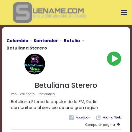
Play
Video
Play
Mute
Current
Time
0:00
Colombia
Santander
Betulia
/
Betuliana Sterero
Duration
Time
0:00
Loaded
:
0%
Progress
:
Betuliana Sterero
0%
Stream
Pop
Vallenato
Romantica
Type
LIVE
Betuliana Stereo la popular de la FM, Radio
Remaining
comunitaria al servicio de una gran región
Time
-0:00
Pagina Web
Compartir pagina
Playback