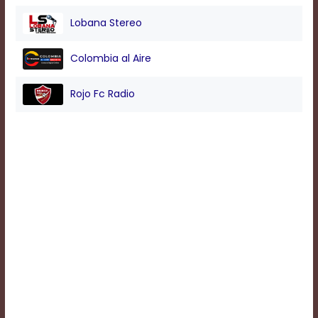
Lobana Stereo
Background
Color
Colombia al Aire
Rojo Fc Radio
Transparency
Window
Color
Transparency
Font
Size