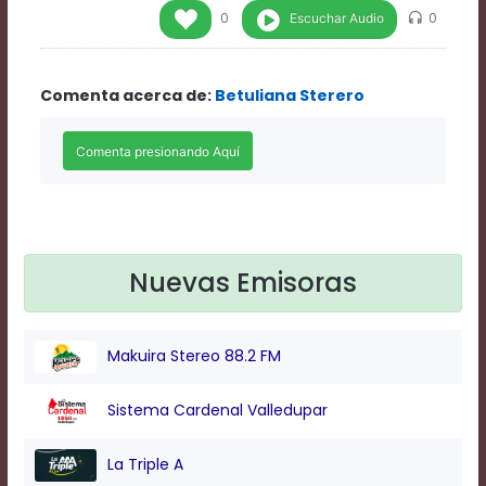
Rate
Escuchar Audio
0
0
1
Chapters
Chapters
Comenta acerca de:
Betuliana Sterero
descriptions
off
,
selected
Descriptions
subtitles
off
,
selected
Subtitles
captions
Nuevas Emisoras
off
,
selected
Captions
Makuira Stereo 88.2 FM
Audio
Track
Fullscreen
Sistema Cardenal Valledupar
This
is
La Triple A
a