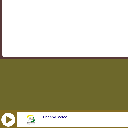
Transparency
Background
Color
Transparency
Window
Color
Transparency
Briceño Stereo
Font
Size