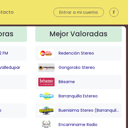
tacto
Entrar a mi cuenta
oras
Mejor Valoradas
2 FM
Redención Stereo
Valledupar
Gongoroko Stereo
Bésame
Barranquilla Estereo
o
Buenisima Stereo (Barranquilla)
Encaminame Radio