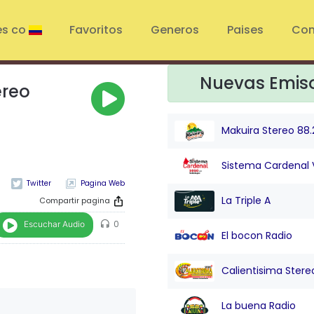
es co
Favoritos
Generos
Paises
Con
Nuevas Emis
ereo
Makuira Stereo 88.
Sistema Cardenal 
Pagina Web
La Triple A
Compartir pagina
Escuchar Audio
0
El bocon Radio
Calientisima Stere
La buena Radio