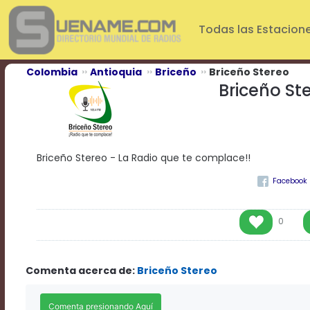
Play
Video
Todas las Estacion
Play
Mute
Current
Colombia
Antioquia
Briceño
Briceño Stereo
Time
Briceño St
0:00
/
Duration
Time
0:00
Briceño Stereo - La Radio que te complace!!
Loaded
:
0%
Progress
:
0%
Stream
0
Type
LIVE
Remaining
Time
Comenta acerca de:
Briceño Stereo
-0:00
Playback