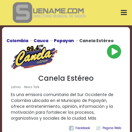
Play
Video
Play
Mute
Current
Time
0:00
Colombia
Cauca
Popayan
Canela Estéreo
/
Duration
Time
0:00
Loaded
:
0%
Canela Estéreo
Progress
:
0%
Latina
News Talk
Stream
Es una emisora comunitaria del Sur Occidente de
Type
LIVE
Colombia ubicada en el Municipio de Popayán,
Remaining
ofrece entretenimiento, opinión, información y la
Time
motivación para fortalecer los procesos,
-0:00
organizativos y sociales de la ciudad. Más
Pagina Web
Playback