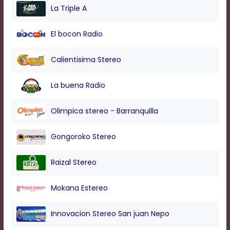
modal
La Triple A
window.
Captions
El bocon Radio
Settings
Dialog
Beginning
Calientisima Stereo
of
dialog
La buena Radio
window.
Escape
will
Olimpica stereo - Barranquilla
cancel
and
Gongoroko Stereo
close
the
window.
Raizal Stereo
Text
Color
Mokana Estereo
Innovacion Stereo San juan Nepo
Transparency