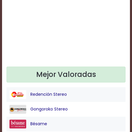
Text
Edge
Style
Font
Family
Defaults
Done
Mejor Valoradas
Redención Stereo
Gongoroko Stereo
Bésame