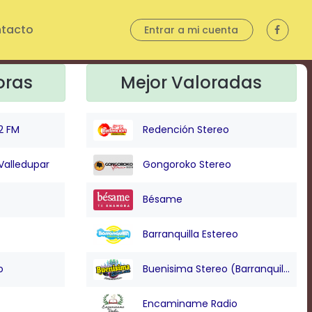
tacto
Entrar a mi cuenta
oras
Mejor Valoradas
2 FM
Redención Stereo
Valledupar
Gongoroko Stereo
Bésame
Barranquilla Estereo
o
Buenisima Stereo (Barranquilla)
Encaminame Radio