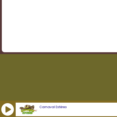
Transparency
Background
Color
Transparency
Window
Color
Transparency
Carnaval Estéreo
Font
Size