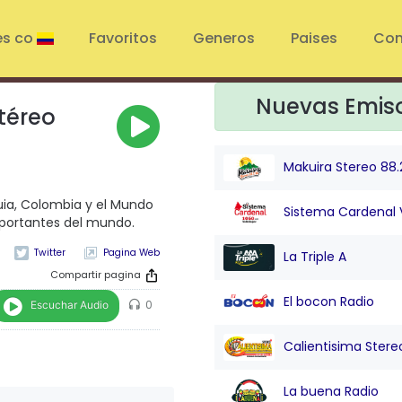
es co
Favoritos
Generos
Paises
Con
Nuevas Emis
téreo
Makuira Stereo 88.
uia, Colombia y el Mundo
Sistema Cardenal 
mportantes del mundo.
Pagina Web
La Triple A
Compartir pagina
El bocon Radio
Escuchar Audio
0
Calientisima Stere
La buena Radio