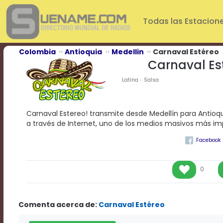
Play
Video
Todas las Estacion
Play
Mute
Current
Colombia
Antioquia
Medellin
Carnaval Estéreo
Time
Carnaval Es
0:00
/
Latina
Salsa
Duration
Time
0:00
Carnaval Estereo! transmite desde Medellín para Antioq
Loaded
:
a través de Internet, uno de los medios masivos más i
0%
Progress
:
0%
Stream
Type
LIVE
0
Remaining
Time
-0:00
Comenta acerca de:
Carnaval Estéreo
Playback