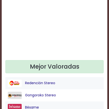
Text
Edge
Style
Font
Family
Defaults
Done
Mejor Valoradas
Redención Stereo
Gongoroko Stereo
Bésame