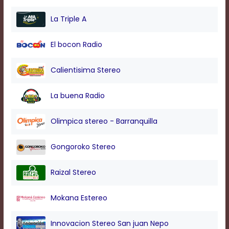
modal
window.
La Triple A
Captions
Settings
El bocon Radio
Dialog
Beginning
of
Calientisima Stereo
dialog
window.
La buena Radio
Escape
will
cancel
Olimpica stereo - Barranquilla
and
close
Gongoroko Stereo
the
window.
Text
Raizal Stereo
Color
Mokana Estereo
Transparency
Innovacion Stereo San juan Nepo