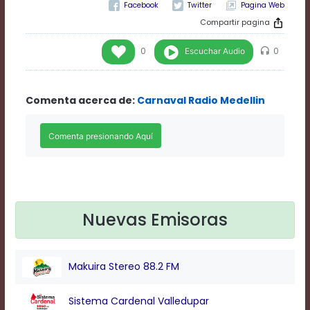
Rate
Pagina Web
1
Compartir pagina
Chapters
Chapters
Escuchar Audio
0
0
descriptions
off
,
selected
Comenta acerca de:
Carnaval Radio Medellin
Descriptions
subtitles
off
,
selected
Subtitles
captions
off
,
selected
Captions
Nuevas Emisoras
Audio
Track
Fullscreen
Makuira Stereo 88.2 FM
This
is
Sistema Cardenal Valledupar
a