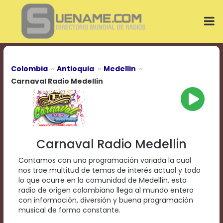
Play
Video
Play
Mute
Current
Time
0:00
Colombia
Antioquia
Medellin
/
Carnaval Radio Medellin
Duration
Time
0:00
Loaded
:
0%
Progress
:
Carnaval Radio Medellin
0%
Stream
Contamos con una programación variada la cual
Type
LIVE
nos trae multitud de temas de interés actual y todo
Remaining
lo que ocurre en la comunidad de Medellín, esta
Time
radio de origen colombiano llega al mundo entero
-0:00
con información, diversión y buena programación
musical de forma constante.
Playback