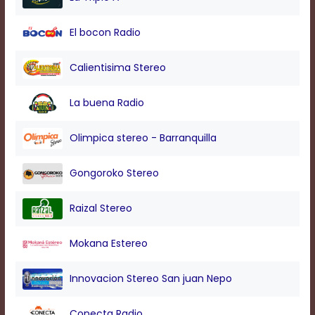
modal
window.
El bocon Radio
Captions
Settings
Dialog
Calientisima Stereo
Beginning
of
La buena Radio
dialog
window.
Escape
Olimpica stereo - Barranquilla
will
cancel
Gongoroko Stereo
and
close
the
Raizal Stereo
window.
Text
Mokana Estereo
Color
Innovacion Stereo San juan Nepo
Transparency
Conecta Radio