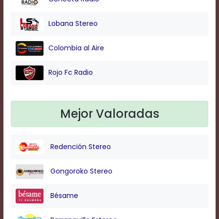
Background
Lobana Stereo
Color
Colombia al Aire
Transparency
Rojo Fc Radio
Window
Mejor Valoradas
Color
Redención Stereo
Transparency
Gongoroko Stereo
Font
Size
Bésame