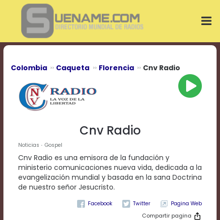
Play
Video
Play
Mute
Current
Time
0:00
Colombia
Caqueta
Florencia
Cnv Radio
/
Duration
Time
0:00
Loaded
:
0%
Cnv Radio
Progress
:
0%
Noticias
Gospel
Stream
Cnv Radio es una emisora de la fundación y
Type
LIVE
ministerio comunicaciones nueva vida, dedicada a la
Remaining
evangelización mundial y basada en la sana Doctrina
Time
de nuestro señor Jesucristo.
-0:00
Pagina Web
Playback
Compartir pagina