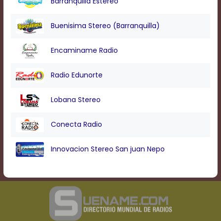
Barranquilla Estereo
Text
Edge
Style
Buenisima Stereo (Barranquilla)
Encaminame Radio
Font
Family
Radio Edunorte
Defaults
Lobana Stereo
Done
Conecta Radio
Innovacion Stereo San juan Nepo