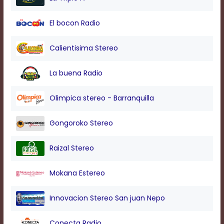
modal
window.
El bocon Radio
Captions
Settings
Dialog
Calientisima Stereo
Beginning
of
La buena Radio
dialog
window.
Escape
Olimpica stereo - Barranquilla
will
cancel
Gongoroko Stereo
and
close
the
Raizal Stereo
window.
Text
Mokana Estereo
Color
Innovacion Stereo San juan Nepo
Transparency
Conecta Radio