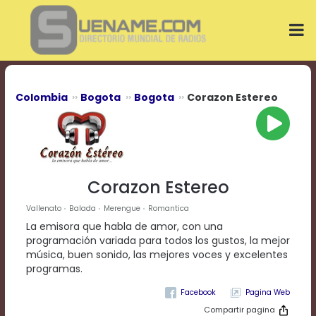
Play
Video
Play
Mute
Current
Time
0:00
Colombia
Bogota
Bogota
Corazon Estereo
/
Duration
Time
0:00
Loaded
:
0%
Corazon Estereo
Progress
:
0%
Vallenato
Balada
Merengue
Romantica
Stream
La emisora que habla de amor, con una
Type
LIVE
programación variada para todos los gustos, la mejor
Remaining
música, buen sonido, las mejores voces y excelentes
Time
programas.
-0:00
Pagina Web
Playback
Compartir pagina