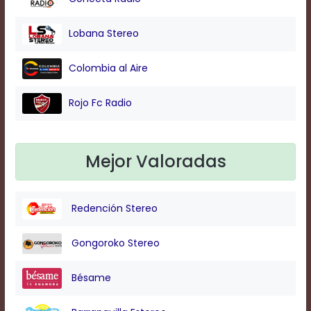
Background
Lobana Stereo
Color
Colombia al Aire
Transparency
Rojo Fc Radio
Window
Mejor Valoradas
Color
Redención Stereo
Transparency
Gongoroko Stereo
Font
Size
Bésame