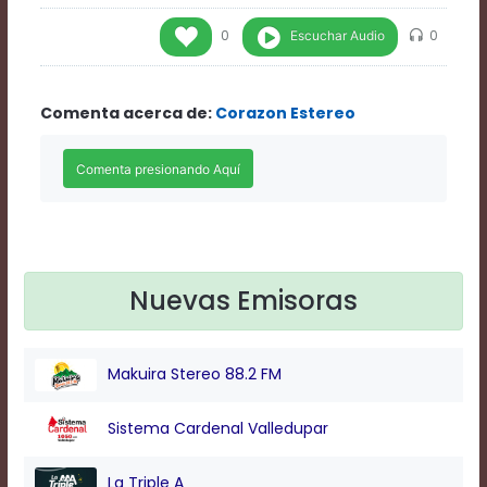
Rate
1
Escuchar Audio
0
0
Chapters
Chapters
descriptions
Comenta acerca de:
Corazon Estereo
off
,
selected
Descriptions
subtitles
off
,
selected
Subtitles
captions
off
,
Nuevas Emisoras
selected
Captions
Audio
Makuira Stereo 88.2 FM
Track
Fullscreen
Sistema Cardenal Valledupar
This
is
a
La Triple A