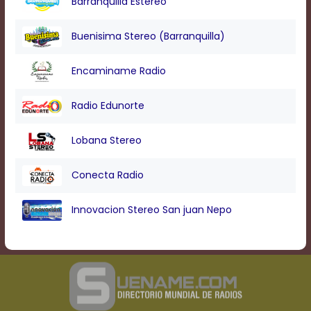
Barranquilla Estereo
Text
Edge
Style
Buenisima Stereo (Barranquilla)
Encaminame Radio
Font
Family
Radio Edunorte
Defaults
Lobana Stereo
Done
Conecta Radio
Innovacion Stereo San juan Nepo