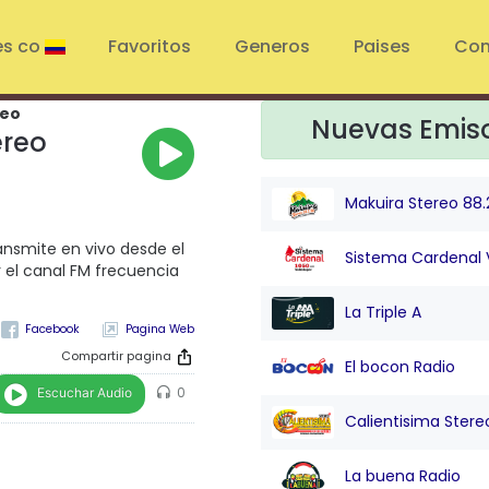
es co
Favoritos
Generos
Paises
Con
reo
Nuevas Emis
ereo
Makuira Stereo 88.
ansmite en vivo desde el
Sistema Cardenal 
 el canal FM frecuencia
La Triple A
Pagina Web
Compartir pagina
El bocon Radio
Escuchar Audio
0
Calientisima Stere
La buena Radio