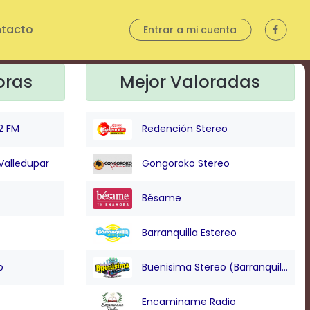
tacto
Entrar a mi cuenta
oras
Mejor Valoradas
2 FM
Redención Stereo
Valledupar
Gongoroko Stereo
Bésame
Barranquilla Estereo
o
Buenisima Stereo (Barranquilla)
Encaminame Radio