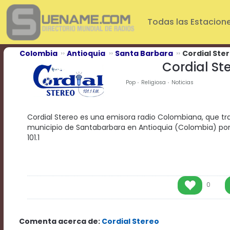
Play
Video
Todas las Estacion
Play
Mute
Current
Colombia
Antioquia
Santa Barbara
Cordial Ste
Time
Cordial St
0:00
/
Pop
Religiosa
Noticias
Duration
Time
0:00
Cordial Stereo es una emisora radio Colombiana, que tr
Loaded
:
municipio de Santabarbara en Antioquia (Colombia) por
0%
101.1
Progress
:
0%
Stream
Type
LIVE
Remaining
0
Time
-0:00
Comenta acerca de:
Cordial Stereo
Playback