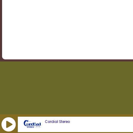
Transparency
Background
Color
Transparency
Window
Color
Transparency
Cordial Stereo
Font
Size