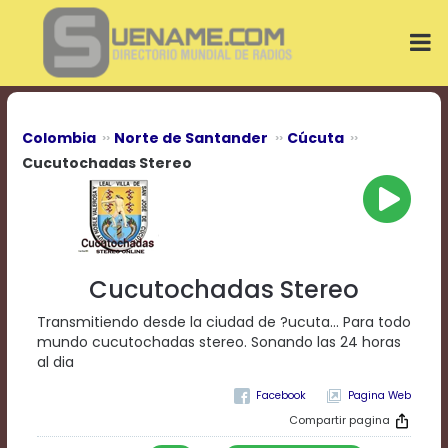
Play
Video
Play
Mute
Current
Time
0:00
Colombia
Norte de Santander
Cúcuta
/
Cucutochadas Stereo
Duration
Time
0:00
Loaded
:
0%
Progress
:
Cucutochadas Stereo
0%
Stream
Transmitiendo desde la ciudad de ?ucuta... Para todo
Type
LIVE
mundo cucutochadas stereo. Sonando las 24 horas
Remaining
al dia
Time
-0:00
Pagina Web
Compartir pagina
Playback