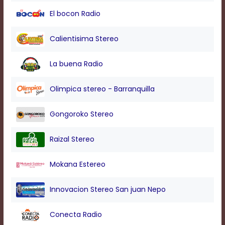
modal
El bocon Radio
window.
Captions
Settings
Calientisima Stereo
Dialog
Beginning
La buena Radio
of
dialog
window.
Olimpica stereo - Barranquilla
Escape
will
Gongoroko Stereo
cancel
and
close
Raizal Stereo
the
window.
Mokana Estereo
Text
Color
Innovacion Stereo San juan Nepo
Conecta Radio
Transparency