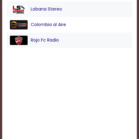
Lobana Stereo
Background
Color
Colombia al Aire
Rojo Fc Radio
Transparency
Window
Color
Transparency
Font
Size