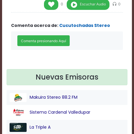
Rate
Escuchar Audio
0
0
1
Chapters
Chapters
Comenta acerca de:
Cucutochadas Stereo
descriptions
off
,
selected
Descriptions
subtitles
off
,
selected
Subtitles
captions
Nuevas Emisoras
off
,
selected
Captions
Makuira Stereo 88.2 FM
Audio
Track
Fullscreen
Sistema Cardenal Valledupar
This
is
La Triple A
a