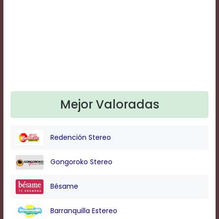
Text
Edge
Style
Font
Family
Defaults
Mejor Valoradas
Done
Redención Stereo
Gongoroko Stereo
Bésame
Barranquilla Estereo