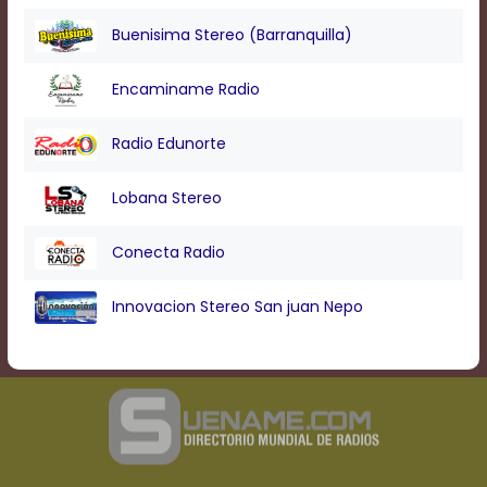
Text
Edge
Buenisima Stereo (Barranquilla)
Style
Encaminame Radio
Font
Family
Radio Edunorte
Lobana Stereo
Defaults
Done
Conecta Radio
Innovacion Stereo San juan Nepo