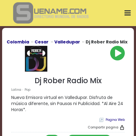
Play
Video
Play
Mute
Current
Time
0:00
Colombia
Cesar
Valledupar
Dj Rober Radio Mix
/
Duration
Time
0:00
Loaded
:
0%
Dj Rober Radio Mix
Progress
:
0%
Latina
Pop
Stream
Nueva Emisora virtual en Valledupar. Disfruta de
Type
LIVE
música diferente, sin Pausas ni Publicidad. *Al Aire 24
Remaining
Horas*.
Time
Pagina Web
-0:00
Compartir pagina
Playback