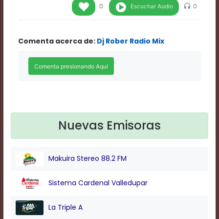
Rate
Escuchar Audio
0
0
1
Chapters
Chapters
Comenta acerca de:
Dj Rober Radio Mix
descriptions
off
,
selected
Descriptions
subtitles
off
,
selected
Subtitles
captions
Nuevas Emisoras
off
,
selected
Captions
Makuira Stereo 88.2 FM
Audio
Track
Fullscreen
Sistema Cardenal Valledupar
This
is
La Triple A
a