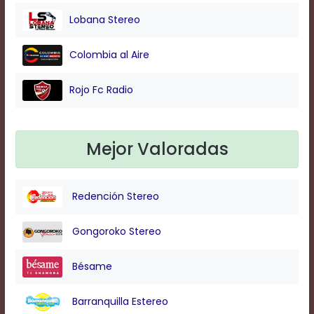
Lobana Stereo
Background
Colombia al Aire
Color
Rojo Fc Radio
Transparency
Mejor Valoradas
Window
Color
Redención Stereo
Transparency
Gongoroko Stereo
Font
Bésame
Size
Barranquilla Estereo