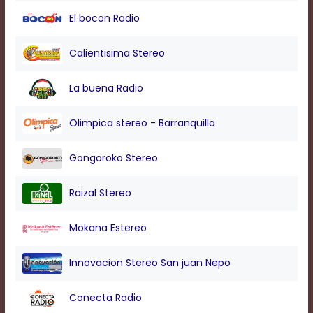
modal
El bocon Radio
window.
Captions
Settings
Calientisima Stereo
Dialog
Beginning
La buena Radio
of
dialog
window.
Olimpica stereo - Barranquilla
Escape
will
Gongoroko Stereo
cancel
and
close
Raizal Stereo
the
window.
Mokana Estereo
Text
Color
Innovacion Stereo San juan Nepo
Conecta Radio
Transparency