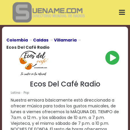
Play
Video
Play
Mute
Current
Time
0:00
Colombia
Caldas
Villamaria
/
Ecos Del Café Radio
Duration
Time
0:00
Loaded
:
0%
Progress
:
Ecos Del Café Radio
0%
Stream
Latina
Pop
Type
LIVE
Nuestra emisora básicamente está direccionada a
Remaining
ofrecer música para todos los gustos musicales, de
Time
lunes a viernes ofrecemos la MÁQUINA DEL TIEMPO de
-0:00
7a.m. a 12 m.. y los sábados de 10 a.m. a 7 p.m.
Viejoteca, y el mismo sábado de 7 p.m. a 10 p.m.
Playback
NOCHES DE FONDA. El resto de horas ofrecemos