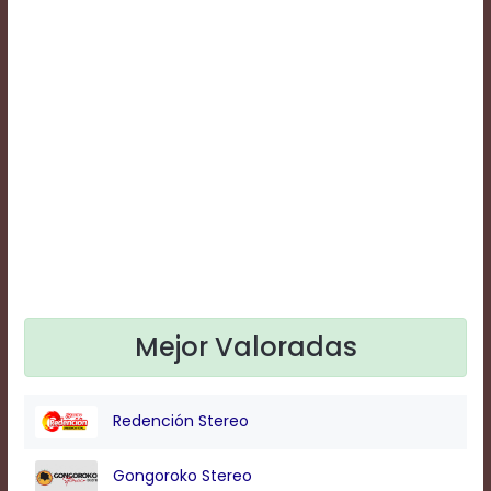
Text
Edge
Style
Font
Family
Defaults
Done
Mejor Valoradas
Redención Stereo
Gongoroko Stereo