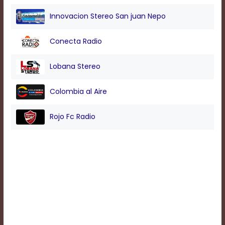
Innovacion Stereo San juan Nepo
Background
Color
Conecta Radio
Lobana Stereo
Transparency
Colombia al Aire
Window
Rojo Fc Radio
Color
Transparency
Font
Size