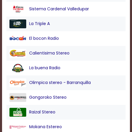
modal
Sistema Cardenal Valledupar
window.
Captions
Settings
La Triple A
Dialog
Beginning
El bocon Radio
of
dialog
window.
Calientisima Stereo
Escape
will
La buena Radio
cancel
and
close
Olimpica stereo - Barranquilla
the
window.
Gongoroko Stereo
Text
Color
Raizal Stereo
Transparency
Mokana Estereo