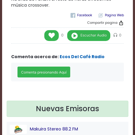
Rate
música crossover.
1
Chapters
Pagina Web
Chapters
Compartir pagina
descriptions
off
,
Escuchar Audio
0
0
selected
Descriptions
subtitles
Comenta acerca de:
Ecos Del Café Radio
off
,
selected
Subtitles
captions
off
,
selected
Captions
Audio
Track
Nuevas Emisoras
Fullscreen
This
is
Makuira Stereo 88.2 FM
a