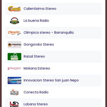
modal
window.
Calientisima Stereo
Captions
Settings
La buena Radio
Dialog
Beginning
of
Olimpica stereo - Barranquilla
dialog
window.
Gongoroko Stereo
Escape
will
cancel
Raizal Stereo
and
close
Mokana Estereo
the
window.
Text
Innovacion Stereo San juan Nepo
Color
Conecta Radio
Transparency
Lobana Stereo