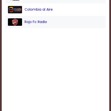
Colombia al Aire
Background
Color
Rojo Fc Radio
Transparency
Window
Color
Transparency
Font
Size