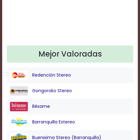
Text
Edge
Style
Font
Family
Mejor Valoradas
Defaults
Done
Redención Stereo
Gongoroko Stereo
Bésame
Barranquilla Estereo
Buenisima Stereo (Barranquilla)