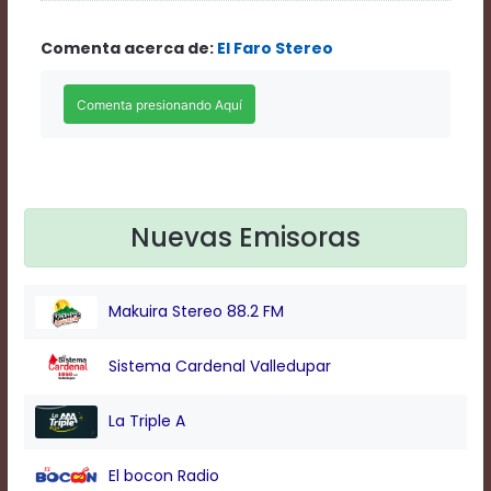
Rate
1
Comenta acerca de:
El Faro Stereo
Chapters
Chapters
descriptions
off
,
selected
Descriptions
subtitles
off
,
selected
Nuevas Emisoras
Subtitles
captions
off
,
Makuira Stereo 88.2 FM
selected
Captions
Audio
Sistema Cardenal Valledupar
Track
Fullscreen
La Triple A
This
is
El bocon Radio
a