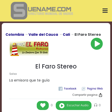
Play
Video
Play
Mute
Current
Time
0:00
Colombia
Valle del Cauca
Cali
El Faro Stereo
/
Duration
Time
0:00
Loaded
:
0%
El Faro Stereo
Progress
:
0%
Salsa
Stream
La emisora que te guía
Type
LIVE
Pagina Web
Remaining
Time
Compartir pagina
-0:00
Escuchar Audio
0
0
Playback