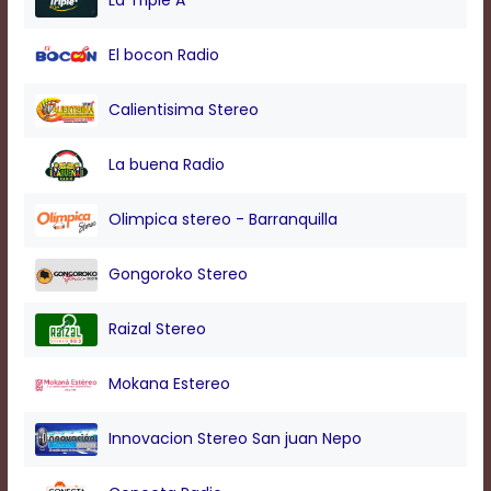
La Triple A
modal
window.
El bocon Radio
Captions
Settings
Dialog
Calientisima Stereo
Beginning
of
La buena Radio
dialog
window.
Escape
Olimpica stereo - Barranquilla
will
cancel
Gongoroko Stereo
and
close
the
Raizal Stereo
window.
Text
Mokana Estereo
Color
Innovacion Stereo San juan Nepo
Transparency