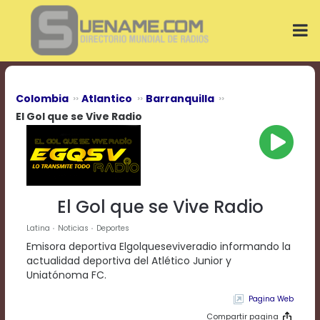
Play
Video
Play
Mute
Current
Time
0:00
Colombia
Atlantico
Barranquilla
/
El Gol que se Vive Radio
Duration
Time
0:00
Loaded
:
0%
Progress
:
El Gol que se Vive Radio
0%
Stream
Latina
Noticias
Deportes
Type
LIVE
Emisora deportiva Elgolqueseviveradio informando la
Remaining
actualidad deportiva del Atlético Junior y
Time
Uniatónoma FC.
-0:00
Pagina Web
Playback
Compartir pagina