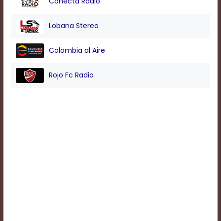
Conecta Radio
Background
Lobana Stereo
Color
Colombia al Aire
Transparency
Rojo Fc Radio
Window
Color
Transparency
Font
Size