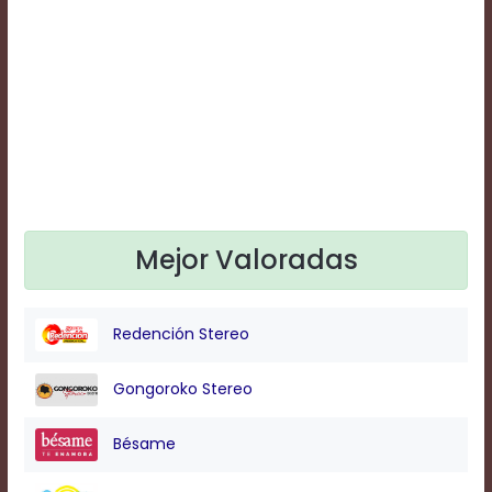
Text
Edge
Style
Font
Family
Defaults
Done
Mejor Valoradas
Redención Stereo
Gongoroko Stereo
Bésame