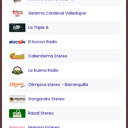
modal
window.
Sistema Cardenal Valledupar
Captions
Settings
Dialog
La Triple A
Beginning
of
El bocon Radio
dialog
window.
Escape
Calientisima Stereo
will
cancel
La buena Radio
and
close
the
Olimpica stereo - Barranquilla
window.
Text
Gongoroko Stereo
Color
Raizal Stereo
Transparency
Mokana Estereo