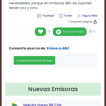
Rate
necesidades; porque en Emisoras ABC los oyentes
1
tienen voz y voto.
Chapters
Pagina Web
Chapters
descriptions
Compartir pagina
off
,
selected
Escuchar Audio
0
0
Descriptions
subtitles
off
,
Comenta acerca de:
Emisora ABC
selected
Subtitles
captions
off
,
selected
Captions
Audio
Track
Nuevas Emisoras
Fullscreen
This
is
a
Makuira Stereo 88.2 FM