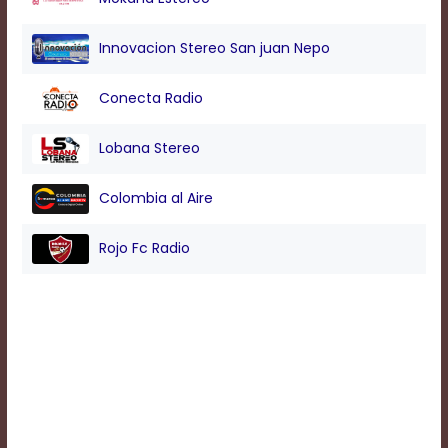
Background
Innovacion Stereo San juan Nepo
Color
Conecta Radio
Transparency
Lobana Stereo
Colombia al Aire
Window
Color
Rojo Fc Radio
Transparency
Font
Size