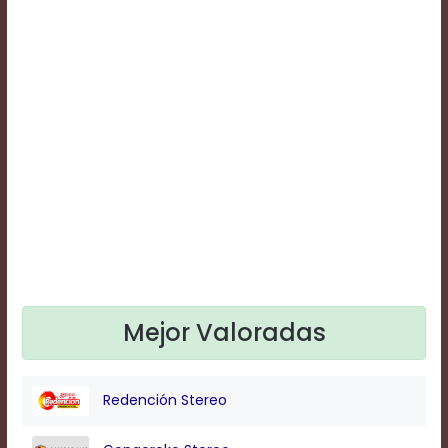
Text
Edge
Style
Font
Family
Defaults
Done
Mejor Valoradas
Redención Stereo