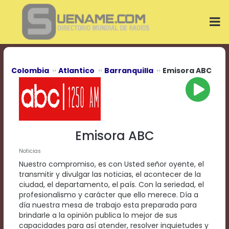
Play
Video
Play
Mute
Current
Time
0:00
Colombia
Atlantico
Barranquilla
Emisora ABC
/
Duration
Time
0:00
Loaded
:
0%
Emisora ABC
Progress
:
0%
Noticias
Stream
Nuestro compromiso, es con Usted señor oyente, el
Type
LIVE
transmitir y divulgar las noticias, el acontecer de la
Remaining
ciudad, el departamento, el país. Con la seriedad, el
Time
profesionalismo y carácter que ello merece. Día a
-0:00
día nuestra mesa de trabajo esta preparada para
brindarle a la opinión publica lo mejor de sus
Playback
capacidades para así atender, resolver inquietudes y