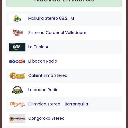
modal
window.
Captions
Makuira Stereo 88.2 FM
Settings
Dialog
Beginning
Sistema Cardenal Valledupar
of
dialog
La Triple A
window.
Escape
will
El bocon Radio
cancel
and
Calientisima Stereo
close
the
window.
La buena Radio
Text
Olimpica stereo - Barranquilla
Color
Gongoroko Stereo
Transparency