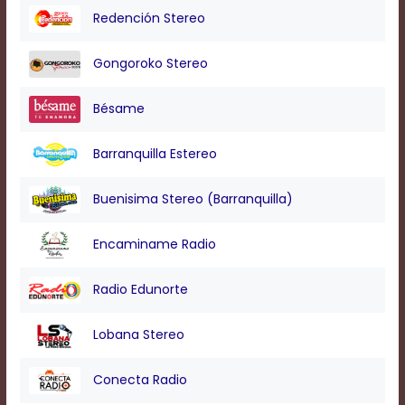
Text
Redención Stereo
Edge
Style
Gongoroko Stereo
Font
Bésame
Family
Barranquilla Estereo
Defaults
Done
Buenisima Stereo (Barranquilla)
Encaminame Radio
Radio Edunorte
Lobana Stereo
Conecta Radio