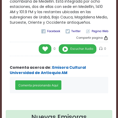
colombiana de Medellín. Está integrada por ocho
Rate
estaciones, dos de ellas con sede en Medellín, 1410
1
AM y 101.9 FM y las restantes ubicadas en las
Chapters
subregiones de Urabá, Bajo Cauca, Magdalena Medio,
Chapters
Suroeste, Oriente y Occidente antioqueños.
descriptions
off
,
Pagina Web
selected
Compartir pagina
Descriptions
subtitles
Escuchar Audio
0
0
off
,
selected
Subtitles
captions
Comenta acerca de:
Emisora Cultural
off
,
Universidad de Antioquia AM
selected
Captions
Audio
Track
Fullscreen
This
is
a
Nuevas Emisoras