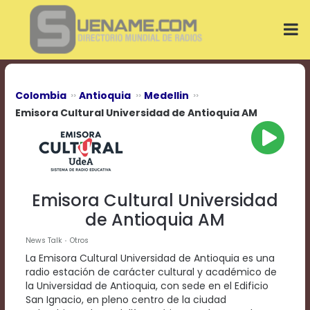
Play
Video
Play
Mute
Current
Time
0:00
Colombia
Antioquia
Medellin
/
Emisora Cultural Universidad de Antioquia AM
Duration
Time
0:00
Loaded
:
0%
Progress
:
Emisora Cultural Universidad
0%
de Antioquia AM
Stream
Type
LIVE
News Talk
Otros
Remaining
La Emisora Cultural Universidad de Antioquia es una
Time
radio estación de carácter cultural y académico de
-0:00
la Universidad de Antioquia, con sede en el Edificio
San Ignacio, en pleno centro de la ciudad
Playback