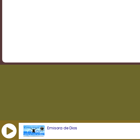
Transparency
Background
Color
Transparency
Window
Color
Transparency
Emisora de Dios
Font
Size