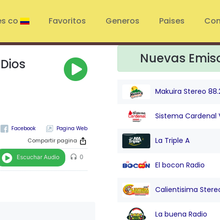
es co
Favoritos
Generos
Paises
Con
Nuevas Emis
 Dios
Makuira Stereo 88.
Sistema Cardenal 
Pagina Web
La Triple A
Compartir pagina
Escuchar Audio
0
El bocon Radio
Calientisima Stere
La buena Radio