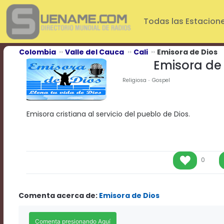
Play
Video
Todas las Estacion
Play
Mute
Current
Colombia
Valle del Cauca
Cali
Emisora de Dios
Time
Emisora de
0:00
/
Religiosa
Gospel
Duration
Time
0:00
Emisora cristiana al servicio del pueblo de Dios.
Loaded
:
0%
Progress
:
0%
Stream
0
Type
LIVE
Remaining
Time
Comenta acerca de:
Emisora de Dios
-0:00
Playback