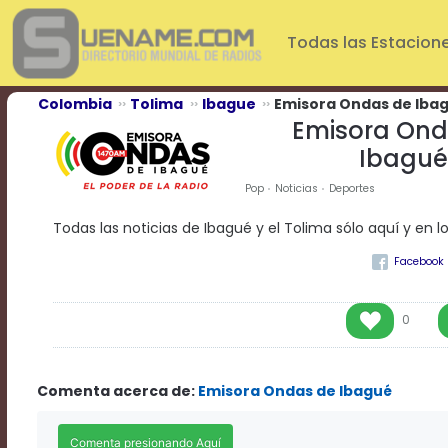
Play
Video
Todas las Estacion
Play
Mute
Current
Colombia
Tolima
Ibague
Emisora Ondas de Iba
Time
Emisora Ond
0:00
Ibagué
/
Duration
Pop
Noticias
Deportes
Time
0:00
Todas las noticias de Ibagué y el Tolima sólo aquí y en l
Loaded
:
0%
Progress
:
0%
Stream
0
Type
LIVE
Remaining
Time
Comenta acerca de:
Emisora Ondas de Ibagué
-0:00
Playback