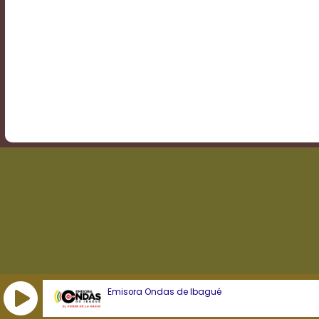
Transparency
Background
Color
Transparency
Window
Color
Transparency
Emisora Ondas de Ibagué
Font
Size