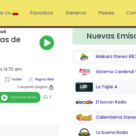
es co
Favoritos
Generos
Paises
Con
gué
Nuevas Emis
as de
Makuira Stereo 88.
os 1470 am.
Sistema Cardenal 
Pagina Web
La Triple A
Compartir pagina
Escuchar Audio
0
El bocon Radio
Calientisima Stere
La buena Radio