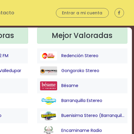
tacto
Entrar a mi cuenta
oras
Mejor Valoradas
2 FM
Redención Stereo
Valledupar
Gongoroko Stereo
Bésame
Barranquilla Estereo
o
Buenisima Stereo (Barranquilla)
Encaminame Radio