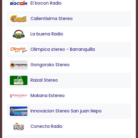
modal
El bocon Radio
window.
Captions
Calientisima Stereo
Settings
Dialog
La buena Radio
Beginning
of
dialog
Olimpica stereo - Barranquilla
window.
Escape
Gongoroko Stereo
will
cancel
and
Raizal Stereo
close
the
Mokana Estereo
window.
Text
Innovacion Stereo San juan Nepo
Color
Conecta Radio
Transparency