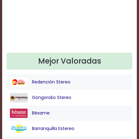
Text
Edge
Style
Font
Family
Mejor Valoradas
Defaults
Done
Redención Stereo
Gongoroko Stereo
Bésame
Barranquilla Estereo