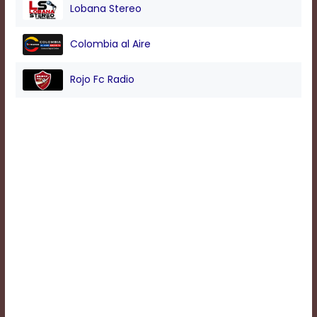
Lobana Stereo
Background
Colombia al Aire
Color
Rojo Fc Radio
Transparency
Window
Color
Transparency
Font
Size