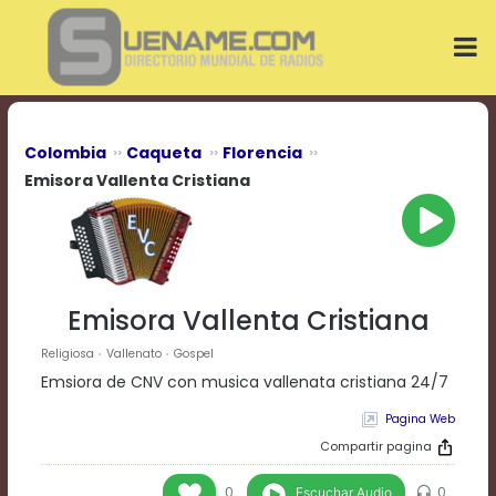
Play
Video
Play
Mute
Current
Time
0:00
Colombia
Caqueta
Florencia
/
Emisora Vallenta Cristiana
Duration
Time
0:00
Loaded
:
0%
Progress
:
Emisora Vallenta Cristiana
0%
Stream
Religiosa
Vallenato
Gospel
Type
LIVE
Emsiora de CNV con musica vallenata cristiana 24/7
Remaining
Time
Pagina Web
-0:00
Compartir pagina
Playback
Escuchar Audio
0
0