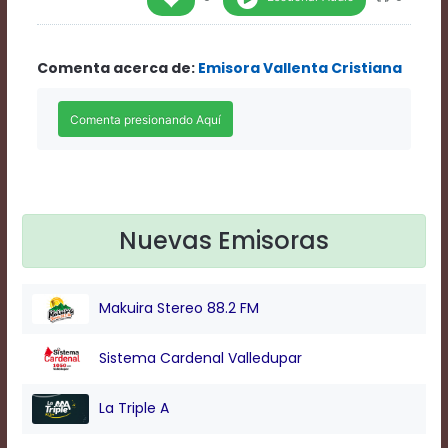
Rate
1
Chapters
Comenta acerca de:
Emisora Vallenta Cristiana
Chapters
descriptions
off
,
selected
Descriptions
subtitles
off
,
selected
Subtitles
Nuevas Emisoras
captions
off
,
selected
Makuira Stereo 88.2 FM
Captions
Audio
Track
Sistema Cardenal Valledupar
Fullscreen
This
La Triple A
is
a