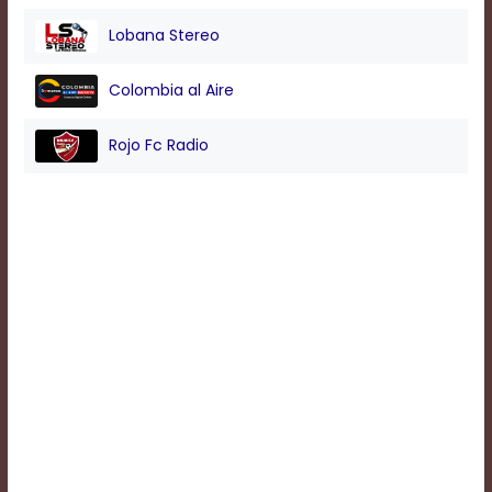
Lobana Stereo
Background
Color
Colombia al Aire
Rojo Fc Radio
Transparency
Window
Color
Transparency
Font
Size