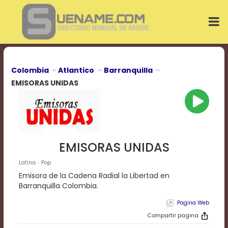
Play
Video
Play
Mute
Current
Time
0:00
Colombia
Atlantico
Barranquilla
/
EMISORAS UNIDAS
Duration
Time
0:00
Loaded
:
0%
Progress
:
EMISORAS UNIDAS
0%
Stream
Latina
Pop
Type
LIVE
Emisora de la Cadena Radial la Libertad en
Remaining
Barranquilla Colombia.
Time
-0:00
Pagina Web
Compartir pagina
Playback