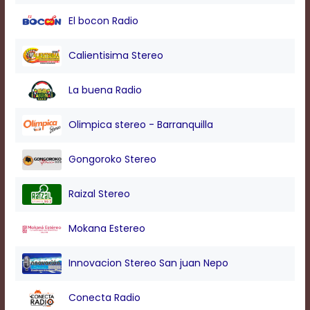
modal
El bocon Radio
window.
Captions
Settings
Calientisima Stereo
Dialog
Beginning
La buena Radio
of
dialog
window.
Olimpica stereo - Barranquilla
Escape
will
Gongoroko Stereo
cancel
and
close
Raizal Stereo
the
window.
Mokana Estereo
Text
Color
Innovacion Stereo San juan Nepo
Transparency
Conecta Radio