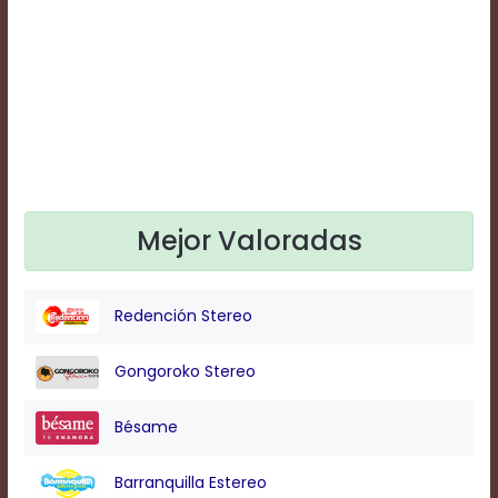
Text
Edge
Style
Font
Family
Defaults
Mejor Valoradas
Done
Redención Stereo
Gongoroko Stereo
Bésame
Barranquilla Estereo