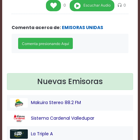
Rate
Escuchar Audio
0
0
1
Chapters
Chapters
Comenta acerca de:
EMISORAS UNIDAS
descriptions
off
,
selected
Descriptions
subtitles
off
,
selected
Subtitles
captions
Nuevas Emisoras
off
,
selected
Captions
Makuira Stereo 88.2 FM
Audio
Track
Fullscreen
Sistema Cardenal Valledupar
This
is
La Triple A
a