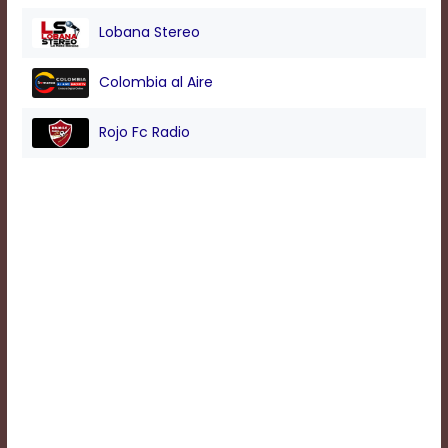
Lobana Stereo
Background
Color
Colombia al Aire
Rojo Fc Radio
Transparency
Window
Color
Transparency
Font
Size