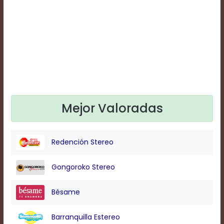
Text
Edge
Style
Font
Family
Defaults
Mejor Valoradas
Done
Redención Stereo
Gongoroko Stereo
Bésame
Barranquilla Estereo