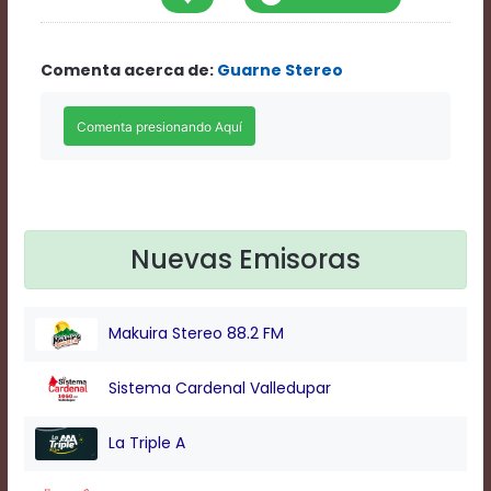
Rate
1
Chapters
Comenta acerca de:
Guarne Stereo
Chapters
descriptions
off
,
selected
Descriptions
subtitles
off
,
selected
Subtitles
Nuevas Emisoras
captions
off
,
selected
Makuira Stereo 88.2 FM
Captions
Audio
Track
Sistema Cardenal Valledupar
Fullscreen
This
La Triple A
is
a