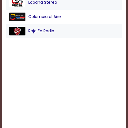
Lobana Stereo
Background
Colombia al Aire
Color
Rojo Fc Radio
Transparency
Window
Color
Transparency
Font
Size