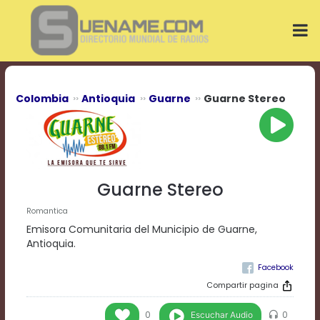
Play
Video
Play
Mute
Current
Time
0:00
Colombia
Antioquia
Guarne
Guarne Stereo
/
Duration
Time
0:00
Loaded
:
0%
Guarne Stereo
Progress
:
0%
Romantica
Stream
Emisora Comunitaria del Municipio de Guarne,
Type
LIVE
Antioquia.
Remaining
Time
-0:00
Compartir pagina
Playback
Escuchar Audio
0
0