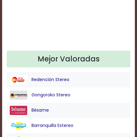
Text
Edge
Style
Font
Family
Mejor Valoradas
Defaults
Done
Redención Stereo
Gongoroko Stereo
Bésame
Barranquilla Estereo