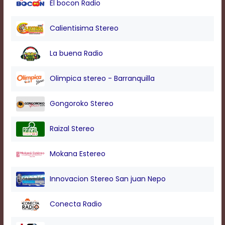
El bocon Radio
modal
window.
Captions
Calientisima Stereo
Settings
Dialog
La buena Radio
Beginning
of
dialog
Olimpica stereo - Barranquilla
window.
Escape
Gongoroko Stereo
will
cancel
and
Raizal Stereo
close
the
Mokana Estereo
window.
Text
Innovacion Stereo San juan Nepo
Color
Conecta Radio
Transparency