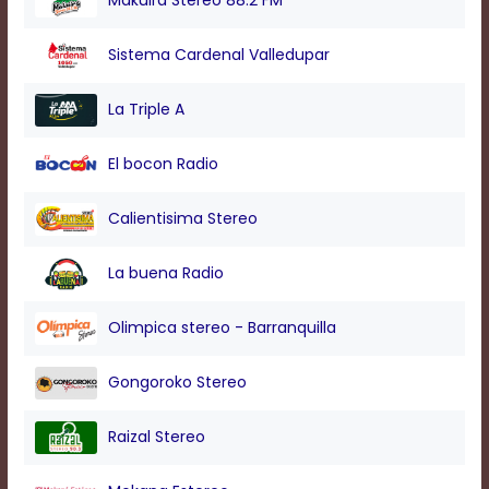
Makuira Stereo 88.2 FM
modal
window.
Sistema Cardenal Valledupar
Captions
Settings
Dialog
La Triple A
Beginning
of
El bocon Radio
dialog
window.
Escape
Calientisima Stereo
will
cancel
La buena Radio
and
close
the
Olimpica stereo - Barranquilla
window.
Text
Gongoroko Stereo
Color
Raizal Stereo
Transparency