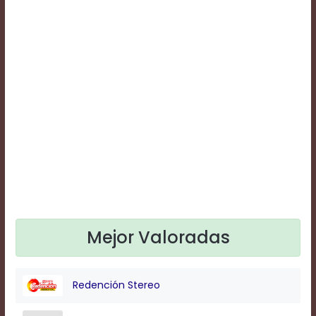
Text
Edge
Style
Font
Family
Defaults
Done
Mejor Valoradas
Redención Stereo