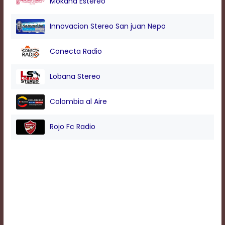
Mokana Estereo
Background
Innovacion Stereo San juan Nepo
Color
Conecta Radio
Transparency
Lobana Stereo
Colombia al Aire
Window
Color
Rojo Fc Radio
Transparency
Font
Size