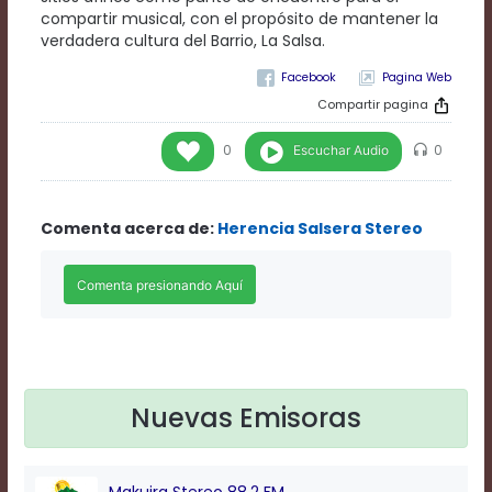
Rate
compartir musical, con el propósito de mantener la
1
verdadera cultura del Barrio, La Salsa.
Chapters
Chapters
Pagina Web
descriptions
Compartir pagina
off
,
selected
Escuchar Audio
0
0
Descriptions
subtitles
off
,
Comenta acerca de:
Herencia Salsera Stereo
selected
Subtitles
captions
off
,
selected
Captions
Audio
Track
Fullscreen
Nuevas Emisoras
This
is
a