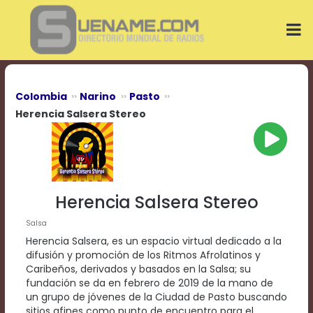
Play
Video
Play
Mute
Current
Time
0:00
Colombia
Narino
Pasto
/
Herencia Salsera Stereo
Duration
Time
0:00
Loaded
:
0%
Progress
:
Herencia Salsera Stereo
0%
Stream
Salsa
Type
LIVE
Herencia Salsera, es un espacio virtual dedicado a la
Remaining
difusión y promoción de los Ritmos Afrolatinos y
Time
Caribeños, derivados y basados en la Salsa; su
-0:00
fundación se da en febrero de 2019 de la mano de
un grupo de jóvenes de la Ciudad de Pasto buscando
Playback
sitios afines como punto de encuentro para el