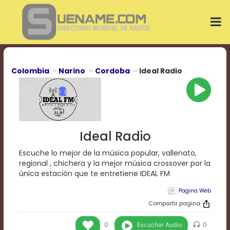
Play
Video
Play
Mute
Current
Time
0:00
Colombia
Narino
Cordoba
Ideal Radio
/
Duration
Time
0:00
Loaded
:
0%
Ideal Radio
Progress
:
0%
Escuche lo mejor de la música popular, vallenato,
Stream
regional , chichera y la mejor música crossover por la
Type
LIVE
única estación que te entretiene IDEAL FM
Remaining
Pagina Web
Time
-0:00
Compartir pagina
Playback
Escuchar Audio
0
0