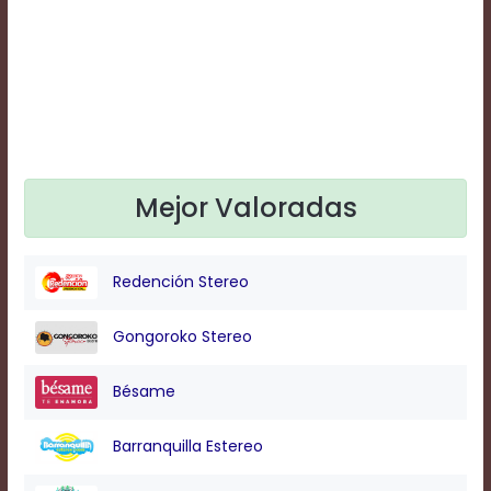
Text
Edge
Style
Font
Family
Mejor Valoradas
Defaults
Done
Redención Stereo
Gongoroko Stereo
Bésame
Barranquilla Estereo