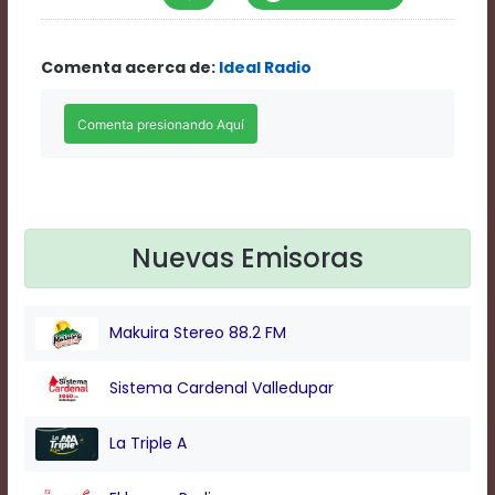
Rate
1
Chapters
Comenta acerca de:
Ideal Radio
Chapters
descriptions
off
,
selected
Descriptions
subtitles
off
,
selected
Nuevas Emisoras
Subtitles
captions
off
,
selected
Makuira Stereo 88.2 FM
Captions
Audio
Track
Sistema Cardenal Valledupar
Fullscreen
This
La Triple A
is
a