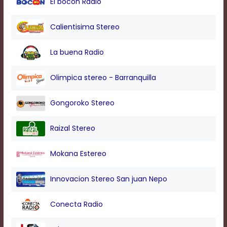
El bocon Radio
modal
window.
Captions
Calientisima Stereo
Settings
Dialog
La buena Radio
Beginning
of
dialog
Olimpica stereo - Barranquilla
window.
Escape
Gongoroko Stereo
will
cancel
and
Raizal Stereo
close
the
Mokana Estereo
window.
Text
Innovacion Stereo San juan Nepo
Color
Conecta Radio
Transparency