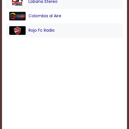
Lobana Stereo
Background
Colombia al Aire
Color
Rojo Fc Radio
Transparency
Window
Color
Transparency
Font
Size