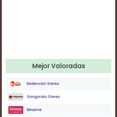
Text
Edge
Style
Font
Family
Defaults
Done
Mejor Valoradas
Redención Stereo
Gongoroko Stereo
Bésame