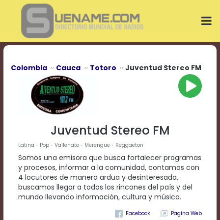
Play
Video
Play
Mute
Current
Time
0:00
Colombia
Cauca
Totoro
Juventud Stereo FM
/
Duration
Time
0:00
Loaded
:
0%
Juventud Stereo FM
Progress
:
0%
Latina
Pop
Vallenato
Merengue
Reggaeton
Stream
Somos una emisora que busca fortalecer programas
Type
LIVE
y procesos, informar a la comunidad, contamos con
Remaining
4 locutores de manera ardua y desinteresada,
Time
buscamos llegar a todos los rincones del país y del
-0:00
mundo llevando información, cultura y música.
Pagina Web
Playback