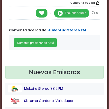
Rate
Compartir pagina
1
Chapters
Escuchar Audio
0
0
Chapters
descriptions
off
,
Comenta acerca de:
Juventud Stereo FM
selected
Descriptions
subtitles
off
,
selected
Subtitles
captions
off
,
selected
Nuevas Emisoras
Captions
Audio
Track
Makuira Stereo 88.2 FM
Fullscreen
This
Sistema Cardenal Valledupar
is
a