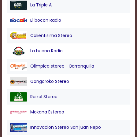
modal
La Triple A
window.
Captions
El bocon Radio
Settings
Dialog
Beginning
Calientisima Stereo
of
dialog
La buena Radio
window.
Escape
will
Olimpica stereo - Barranquilla
cancel
and
Gongoroko Stereo
close
the
window.
Raizal Stereo
Text
Color
Mokana Estereo
Innovacion Stereo San juan Nepo
Transparency