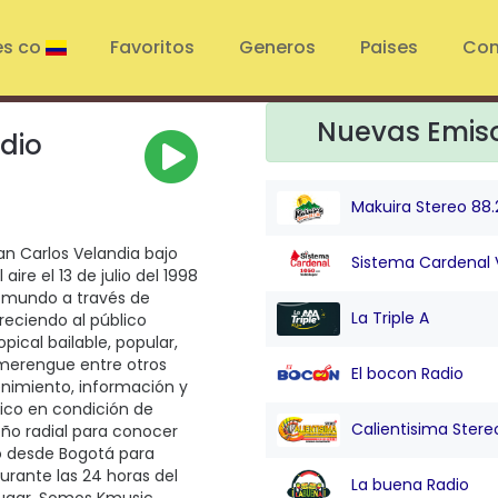
es co
Favoritos
Generos
Paises
Con
Nuevas Emis
dio
Makuira Stereo 88.
an Carlos Velandia bajo
Sistema Cardenal 
ire el 13 de julio del 1998
l mundo a través de
La Triple A
freciendo al público
ical bailable, popular,
 merengue entre otros
El bocon Radio
enimiento, información y
hico en condición de
Calientisima Stere
ño radial para conocer
do desde Bogotá para
urante las 24 horas del
La buena Radio