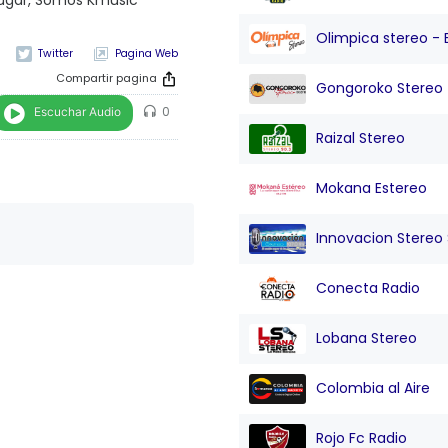
 lugar, Somos Kmusic
Olimpica stereo - 
Pagina Web
Compartir pagina
Gongoroko Stereo
Escuchar Audio
0
Raizal Stereo
Mokana Estereo
Innovacion Stereo Sa
Conecta Radio
Lobana Stereo
Colombia al Aire
Rojo Fc Radio