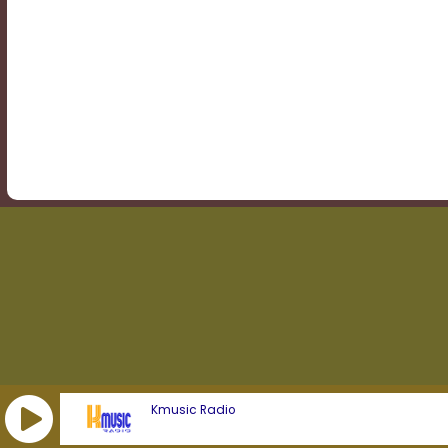
Transparency
Background
Color
Transparency
Window
Color
Transparency
Kmusic Radio
Font
Size