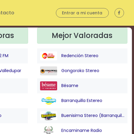
tacto
Entrar a mi cuenta
oras
Mejor Valoradas
2 FM
Redención Stereo
Valledupar
Gongoroko Stereo
Bésame
Barranquilla Estereo
o
Buenisima Stereo (Barranquilla)
Encaminame Radio