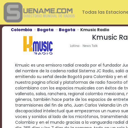
Play
Video
Todas las Estacion
Play
Mute
Current
Colombia
Bogota
Bogota
Kmusic Radio
Time
Kmusic Ra
0:00
/
Latina
News Talk
Duration
Time
0:00
Kmusic es una emisora radial creada por el fundador Ju
Loaded
:
del nombre de la cadena radial Sistema JC Radio, salió al a
0%
emitiendo su señal desde Bogotá para Colombia y en e
Progress
:
nuestra pagina oficial y plataformas de radio favorito o
0%
colombiano con los espacios musicales con éxitos de trop
Stream
vallenato, salsa, ranchera, regional colombo mexicana,
Type
LIVE
géneros, también hace parte de los espacios de entret
Remaining
transmisiones del fin de año, Juan Carlos Velandia Un c
Time
discapacidad intelectual que empezamos un nuevo sue
-0:00
voces y sonidos al lado de los micrófonos, transmitien
Colombia y en el mundo gracias a la vanguardia radial d
Playback