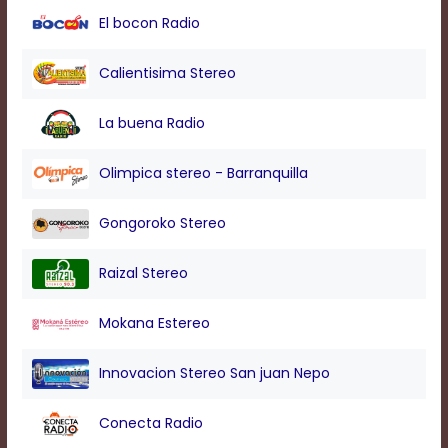
modal
El bocon Radio
window.
Captions
Settings
Calientisima Stereo
Dialog
Beginning
La buena Radio
of
dialog
window.
Olimpica stereo - Barranquilla
Escape
will
Gongoroko Stereo
cancel
and
close
Raizal Stereo
the
window.
Mokana Estereo
Text
Color
Innovacion Stereo San juan Nepo
Conecta Radio
Transparency