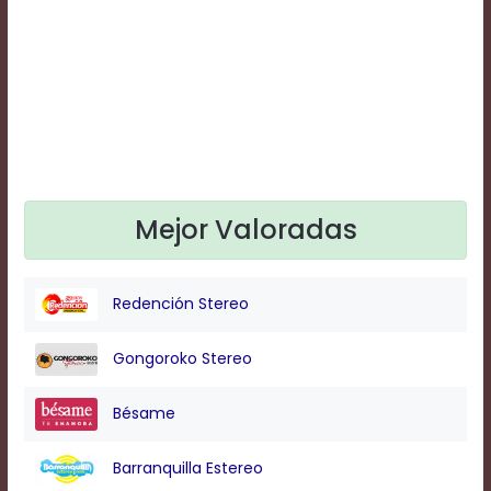
Text
Edge
Style
Font
Family
Defaults
Mejor Valoradas
Done
Redención Stereo
Gongoroko Stereo
Bésame
Barranquilla Estereo