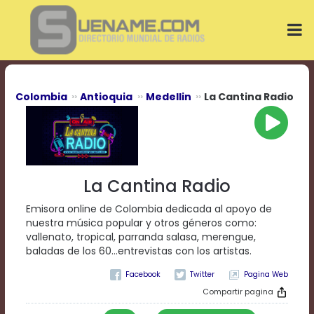
Play
Video
Play
Mute
Current
Time
0:00
Colombia
Antioquia
Medellin
La Cantina Radio
/
Duration
Time
0:00
Loaded
:
0%
La Cantina Radio
Progress
:
0%
Emisora online de Colombia dedicada al apoyo de
Stream
nuestra música popular y otros géneros como:
Type
LIVE
vallenato, tropical, parranda salasa, merengue,
Remaining
baladas de los 60...entrevistas con los artistas.
Time
Pagina Web
-0:00
Compartir pagina
Playback