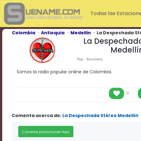
Play
Video
Todas las Estacion
Play
Mute
Current
Colombia
Antioquia
Medellin
La Despechada St
Time
La Despechada
0:00
Medellí
/
Duration
Pop
Ranchera
Time
0:00
Somos la radio popular online de Colombia.
Loaded
:
0%
Progress
:
0%
0
Stream
Type
LIVE
Remaining
Comenta acerca de:
La Despechada Stéreo Medellín
Time
-0:00
Playback