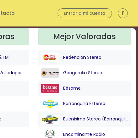
tacto
Entrar a mi cuenta
oras
Mejor Valoradas
2 FM
Redención Stereo
Valledupar
Gongoroko Stereo
Bésame
Barranquilla Estereo
o
Buenisima Stereo (Barranquilla)
Encaminame Radio