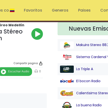
es co
Favoritos
Generos
Paises
Con
éreo Medellín
Nuevas Emis
 Stéreo
n
Makuira Stereo 88.
Sistema Cardenal 
Compartir pagina
La Triple A
Escuchar Audio
0
El bocon Radio
Calientisima Stere
La buena Radio