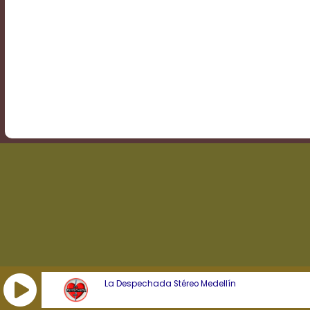
Transparency
Background
Color
Transparency
Window
Color
Transparency
La Despechada Stéreo Medellín
Font
Size