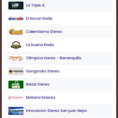
modal
La Triple A
window.
Captions
El bocon Radio
Settings
Dialog
Beginning
Calientisima Stereo
of
dialog
La buena Radio
window.
Escape
will
Olimpica stereo - Barranquilla
cancel
and
Gongoroko Stereo
close
the
window.
Raizal Stereo
Text
Color
Mokana Estereo
Innovacion Stereo San juan Nepo
Transparency