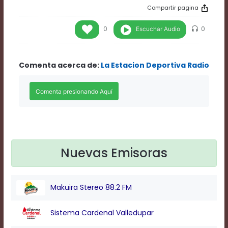
Rate
Compartir pagina
1
Chapters
Escuchar Audio
0
0
Chapters
descriptions
off
,
Comenta acerca de:
La Estacion Deportiva Radio
selected
Descriptions
subtitles
off
,
selected
Subtitles
captions
off
,
selected
Nuevas Emisoras
Captions
Audio
Track
Makuira Stereo 88.2 FM
Fullscreen
This
is
Sistema Cardenal Valledupar
a