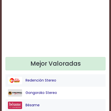
Text
Edge
Style
Font
Family
Defaults
Done
Mejor Valoradas
Redención Stereo
Gongoroko Stereo
Bésame