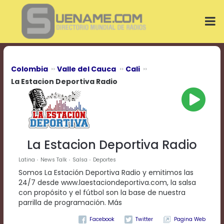
Play
Video
Play
Mute
Current
Time
0:00
Colombia
Valle del Cauca
Cali
/
La Estacion Deportiva Radio
Duration
Time
0:00
Loaded
:
0%
Progress
:
La Estacion Deportiva Radio
0%
Stream
Latina
News Talk
Salsa
Deportes
Type
LIVE
Somos La Estación Deportiva Radio y emitimos las
Remaining
24/7 desde www.laestaciondeportiva.com, la salsa
Time
con propósito y el fútbol son la base de nuestra
-0:00
parrilla de programación. Más
Playback
Pagina Web