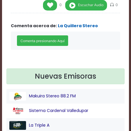
Rate
Escuchar Audio
0
0
1
Chapters
Chapters
Comenta acerca de:
La Quillera Stereo
descriptions
off
,
selected
Descriptions
subtitles
off
,
selected
Subtitles
captions
Nuevas Emisoras
off
,
selected
Captions
Makuira Stereo 88.2 FM
Audio
Track
Fullscreen
Sistema Cardenal Valledupar
This
is
La Triple A
a