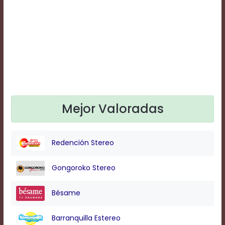
Text
Edge
Style
Font
Family
Defaults
Mejor Valoradas
Done
Redención Stereo
Gongoroko Stereo
Bésame
Barranquilla Estereo