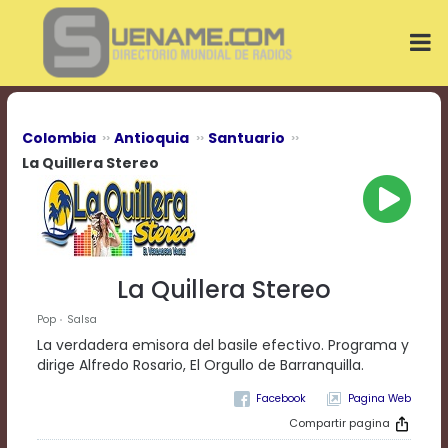
Play
Video
Play
Mute
Current
Time
0:00
Colombia
Antioquia
Santuario
/
La Quillera Stereo
Duration
Time
0:00
Loaded
:
0%
Progress
:
La Quillera Stereo
0%
Stream
Pop
Salsa
Type
LIVE
La verdadera emisora del basile efectivo. Programa y
Remaining
dirige Alfredo Rosario, El Orgullo de Barranquilla.
Time
-0:00
Pagina Web
Compartir pagina
Playback