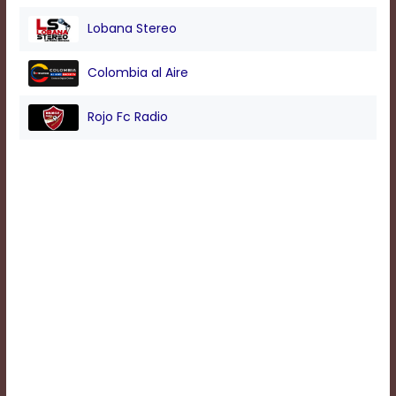
Lobana Stereo
Background
Color
Colombia al Aire
Rojo Fc Radio
Transparency
Window
Color
Transparency
Font
Size