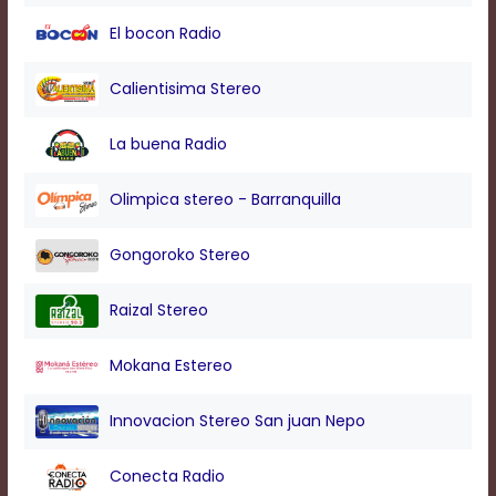
modal
El bocon Radio
window.
Captions
Settings
Calientisima Stereo
Dialog
Beginning
La buena Radio
of
dialog
window.
Olimpica stereo - Barranquilla
Escape
will
Gongoroko Stereo
cancel
and
close
Raizal Stereo
the
window.
Mokana Estereo
Text
Color
Innovacion Stereo San juan Nepo
Transparency
Conecta Radio