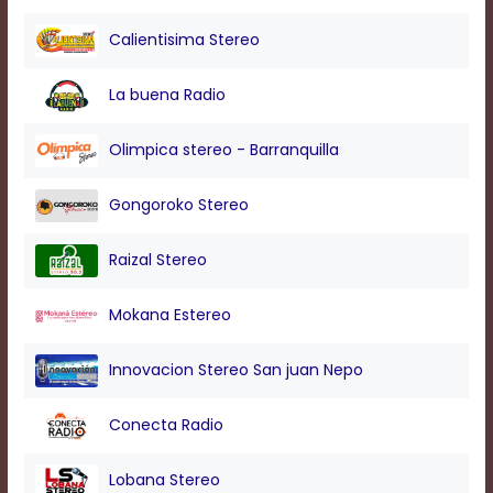
modal
window.
Calientisima Stereo
Captions
Settings
La buena Radio
Dialog
Beginning
of
Olimpica stereo - Barranquilla
dialog
window.
Gongoroko Stereo
Escape
will
cancel
Raizal Stereo
and
close
Mokana Estereo
the
window.
Text
Innovacion Stereo San juan Nepo
Color
Conecta Radio
Transparency
Lobana Stereo