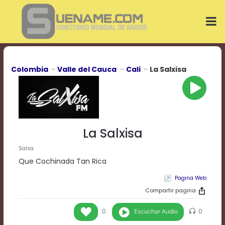
Play
Video
Play
Mute
Current
Time
0:00
Colombia
Valle del Cauca
Cali
La Salxisa
/
Duration
Time
0:00
Loaded
:
0%
La Salxisa
Progress
:
0%
Salsa
Stream
Que Cochinada Tan Rica
Type
LIVE
Pagina Web
Remaining
Time
Compartir pagina
-0:00
Escuchar Audio
0
0
Playback