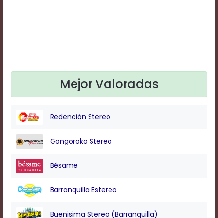
Text
Edge
Style
Font
Family
Mejor Valoradas
Defaults
Done
Redención Stereo
Gongoroko Stereo
Bésame
Barranquilla Estereo
Buenisima Stereo (Barranquilla)