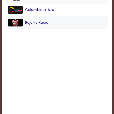
Colombia al Aire
Background
Color
Rojo Fc Radio
Transparency
Window
Color
Transparency
Font
Size