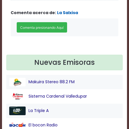
Rate
1
Comenta acerca de:
La Salxisa
Chapters
Chapters
descriptions
off
,
selected
Descriptions
subtitles
off
,
selected
Nuevas Emisoras
Subtitles
captions
off
,
Makuira Stereo 88.2 FM
selected
Captions
Audio
Sistema Cardenal Valledupar
Track
Fullscreen
La Triple A
This
is
El bocon Radio
a