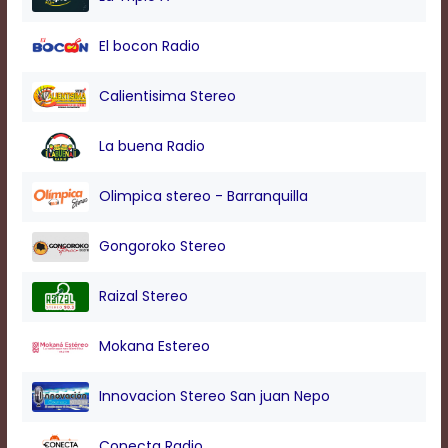
modal
window.
El bocon Radio
Captions
Settings
Dialog
Calientisima Stereo
Beginning
of
La buena Radio
dialog
window.
Escape
Olimpica stereo - Barranquilla
will
cancel
Gongoroko Stereo
and
close
the
Raizal Stereo
window.
Text
Mokana Estereo
Color
Innovacion Stereo San juan Nepo
Transparency
Conecta Radio