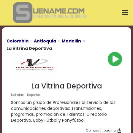
Play
Video
Play
Mute
Current
Time
0:00
Colombia
Antioquia
Medellin
/
La Vitrina Deportiva
Duration
Time
0:00
Loaded
:
0%
Progress
:
La Vitrina Deportiva
0%
Stream
Noticias
Deportes
Type
LIVE
Somos un grupo de Profesionales al servicio de las
Remaining
comunicaciones deportivas: Transmisiones,
Time
programas, promoción de Talentos, Directorio
-0:00
Deportivo, Baby Fútbol y Ponyfútbol.
Playback
Compartir pagina