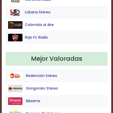
Background
Lobana Stereo
Color
Colombia al Aire
Transparency
Rojo Fc Radio
Window
Mejor Valoradas
Color
Redención Stereo
Transparency
Gongoroko Stereo
Font
Size
Bésame