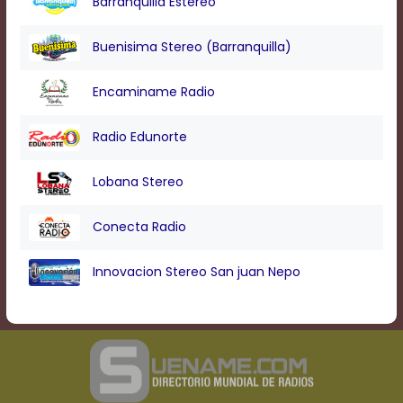
Barranquilla Estereo
Text
Edge
Style
Buenisima Stereo (Barranquilla)
Encaminame Radio
Font
Family
Radio Edunorte
Defaults
Lobana Stereo
Done
Conecta Radio
Innovacion Stereo San juan Nepo