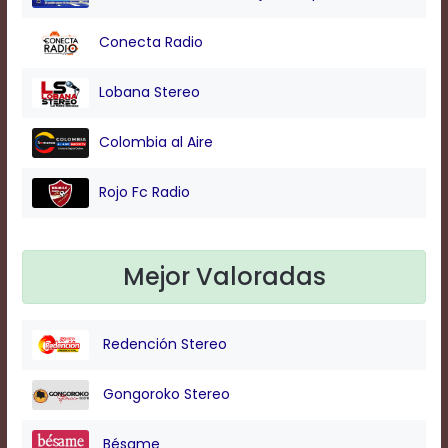
Conecta Radio
Background
Color
Lobana Stereo
Colombia al Aire
Transparency
Rojo Fc Radio
Window
Color
Mejor Valoradas
Transparency
Redención Stereo
Font
Size
Gongoroko Stereo
Bésame