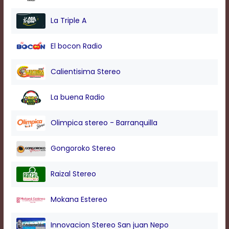
modal
window.
La Triple A
Captions
Settings
El bocon Radio
Dialog
Beginning
of
Calientisima Stereo
dialog
window.
La buena Radio
Escape
will
cancel
Olimpica stereo - Barranquilla
and
close
Gongoroko Stereo
the
window.
Text
Raizal Stereo
Color
Mokana Estereo
Transparency
Innovacion Stereo San juan Nepo