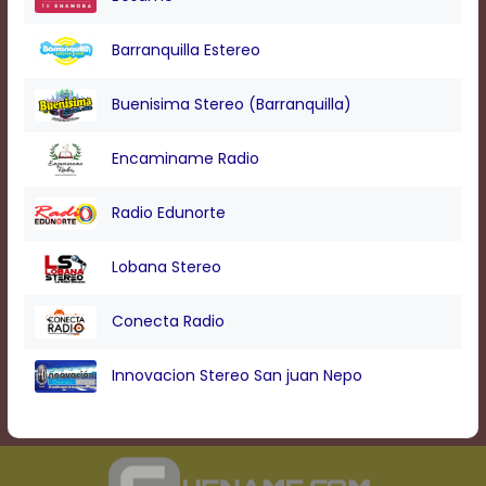
Text
Edge
Style
Barranquilla Estereo
Buenisima Stereo (Barranquilla)
Font
Family
Encaminame Radio
Defaults
Radio Edunorte
Done
Lobana Stereo
Conecta Radio
Innovacion Stereo San juan Nepo