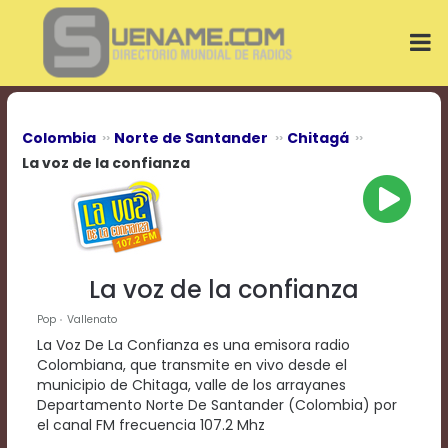
Play
Video
Play
Mute
Current
Time
0:00
Colombia
Norte de Santander
Chitagá
/
La voz de la confianza
Duration
Time
0:00
Loaded
:
0%
Progress
:
La voz de la confianza
0%
Stream
Pop
Vallenato
Type
LIVE
La Voz De La Confianza es una emisora radio
Remaining
Colombiana, que transmite en vivo desde el
Time
municipio de Chitaga, valle de los arrayanes
-0:00
Departamento Norte De Santander (Colombia) por
el canal FM frecuencia 107.2 Mhz
Playback