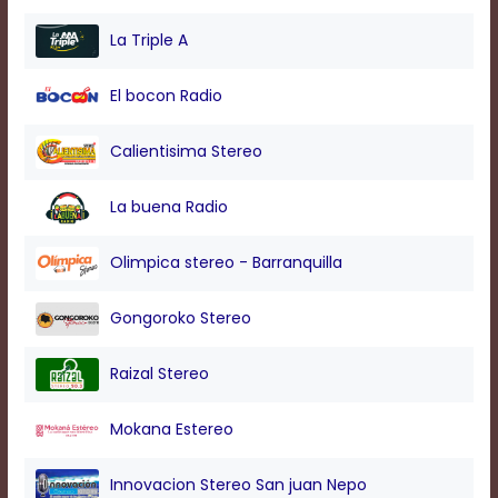
modal
window.
La Triple A
Captions
Settings
El bocon Radio
Dialog
Beginning
of
Calientisima Stereo
dialog
window.
La buena Radio
Escape
will
cancel
Olimpica stereo - Barranquilla
and
close
Gongoroko Stereo
the
window.
Text
Raizal Stereo
Color
Mokana Estereo
Transparency
Innovacion Stereo San juan Nepo