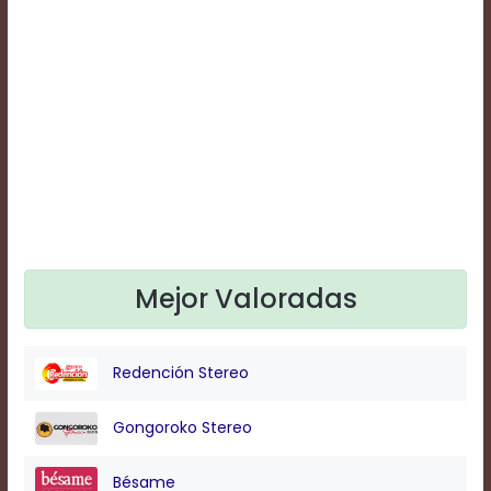
Text
Edge
Style
Font
Family
Defaults
Done
Mejor Valoradas
Redención Stereo
Gongoroko Stereo
Bésame