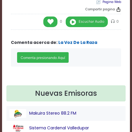
Pagina Web
Rate
1
Compartir pagina
Chapters
Chapters
Escuchar Audio
0
0
descriptions
off
,
selected
Comenta acerca de:
La Voz De La Raza
Descriptions
subtitles
off
,
selected
Subtitles
captions
off
,
selected
Captions
Nuevas Emisoras
Audio
Track
Fullscreen
Makuira Stereo 88.2 FM
This
is
Sistema Cardenal Valledupar
a