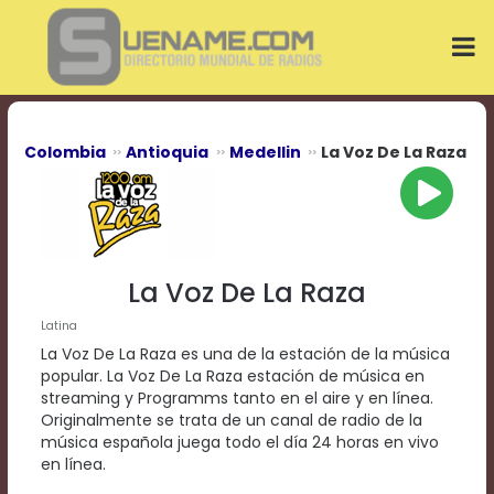
Play
Video
Play
Mute
Current
Time
0:00
Colombia
Antioquia
Medellin
La Voz De La Raza
/
Duration
Time
0:00
Loaded
:
0%
La Voz De La Raza
Progress
:
0%
Latina
Stream
La Voz De La Raza es una de la estación de la música
Type
LIVE
popular. La Voz De La Raza estación de música en
Remaining
streaming y Programms tanto en el aire y en línea.
Time
Originalmente se trata de un canal de radio de la
-0:00
música española juega todo el día 24 horas en vivo
en línea.
Playback