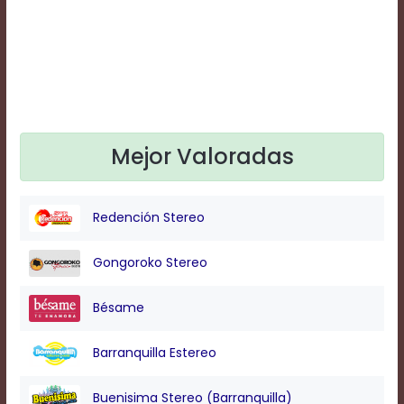
Text
Edge
Style
Font
Family
Mejor Valoradas
Defaults
Done
Redención Stereo
Gongoroko Stereo
Bésame
Barranquilla Estereo
Buenisima Stereo (Barranquilla)