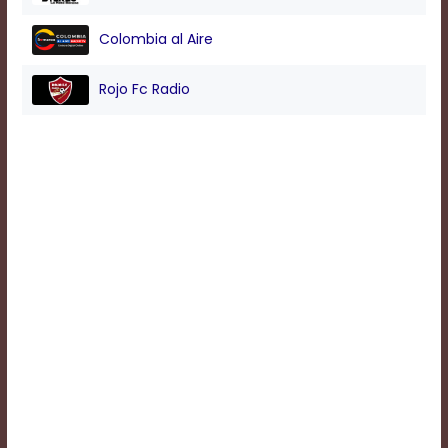
Colombia al Aire
Background
Color
Rojo Fc Radio
Transparency
Window
Color
Transparency
Font
Size