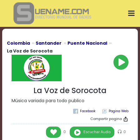
Play
Video
Play
Mute
Current
Time
0:00
Colombia
Santander
Puente Nacional
/
La Voz de Sorocota
Duration
Time
0:00
Loaded
:
0%
Progress
:
La Voz de Sorocota
0%
Stream
Música variada para todo publico
Type
LIVE
Remaining
Pagina Web
Time
Compartir pagina
-0:00
Escuchar Audio
0
0
Playback