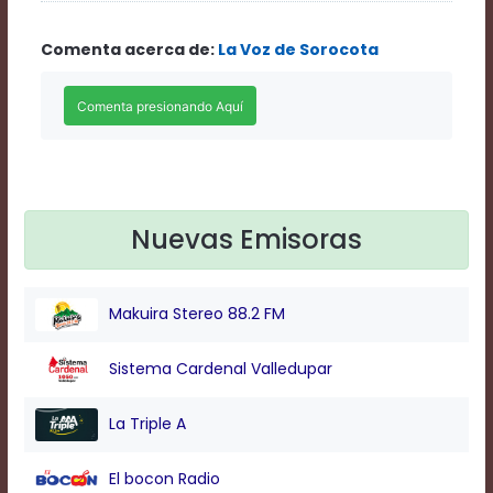
Rate
1
Comenta acerca de:
La Voz de Sorocota
Chapters
Chapters
descriptions
off
,
selected
Descriptions
subtitles
off
,
selected
Nuevas Emisoras
Subtitles
captions
off
,
Makuira Stereo 88.2 FM
selected
Captions
Audio
Sistema Cardenal Valledupar
Track
Fullscreen
La Triple A
This
is
El bocon Radio
a