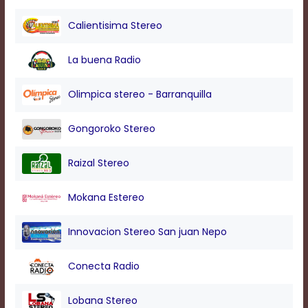
modal
window.
Calientisima Stereo
Captions
Settings
La buena Radio
Dialog
Beginning
of
Olimpica stereo - Barranquilla
dialog
window.
Gongoroko Stereo
Escape
will
cancel
Raizal Stereo
and
close
Mokana Estereo
the
window.
Text
Innovacion Stereo San juan Nepo
Color
Conecta Radio
Transparency
Lobana Stereo