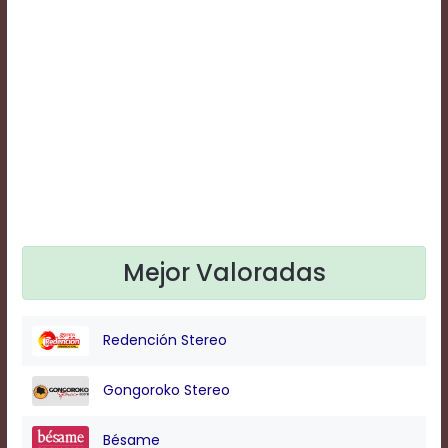
Text
Edge
Style
Font
Family
Defaults
Done
Mejor Valoradas
Redención Stereo
Gongoroko Stereo
Bésame