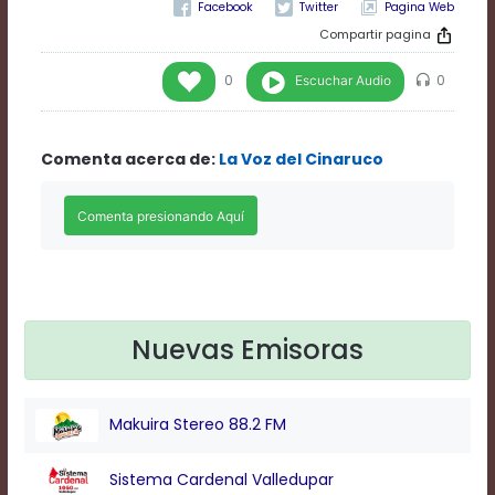
Pagina Web
Rate
1
Compartir pagina
Chapters
Chapters
Escuchar Audio
0
0
descriptions
off
,
selected
Comenta acerca de:
La Voz del Cinaruco
Descriptions
subtitles
off
,
selected
Subtitles
captions
off
,
selected
Captions
Nuevas Emisoras
Audio
Track
Fullscreen
Makuira Stereo 88.2 FM
This
is
Sistema Cardenal Valledupar
a