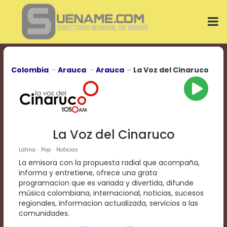
Play
Video
Play
Mute
Current
Time
0:00
Colombia
Arauca
Arauca
La Voz del Cinaruco
/
Duration
Time
0:00
Loaded
:
0%
La Voz del Cinaruco
Progress
:
0%
Latina
Pop
Noticias
Stream
La emisora con la propuesta radial que acompaña,
Type
LIVE
informa y entretiene, ofrece una grata
Remaining
programacion que es variada y divertida, difunde
Time
música colombiana, internacional, noticias, sucesos
-0:00
regionales, informacion actualizada, servicios a las
comunidades.
Playback