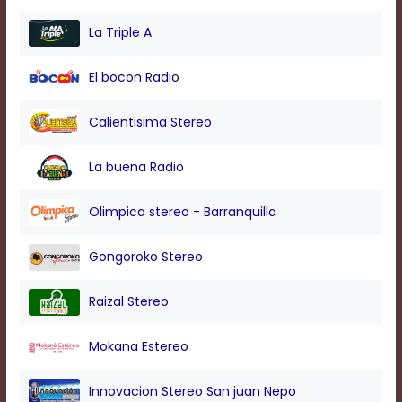
modal
window.
La Triple A
Captions
Settings
El bocon Radio
Dialog
Beginning
of
Calientisima Stereo
dialog
window.
La buena Radio
Escape
will
cancel
Olimpica stereo - Barranquilla
and
close
Gongoroko Stereo
the
window.
Text
Raizal Stereo
Color
Mokana Estereo
Transparency
Innovacion Stereo San juan Nepo