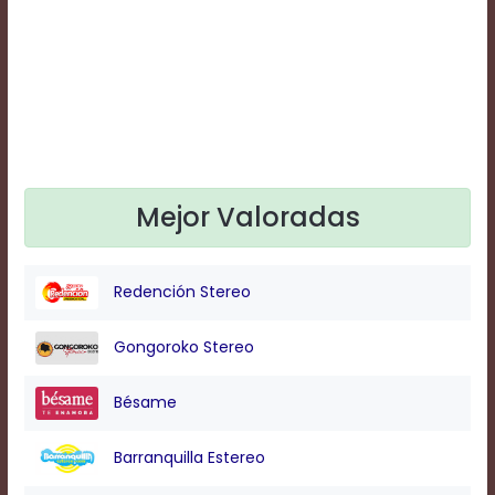
Text
Edge
Style
Font
Family
Mejor Valoradas
Defaults
Done
Redención Stereo
Gongoroko Stereo
Bésame
Barranquilla Estereo