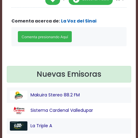
Rate
1
Chapters
Comenta acerca de:
La Voz del Sinai
Chapters
descriptions
off
,
selected
Descriptions
subtitles
off
,
selected
Subtitles
Nuevas Emisoras
captions
off
,
selected
Makuira Stereo 88.2 FM
Captions
Audio
Track
Sistema Cardenal Valledupar
Fullscreen
This
La Triple A
is
a