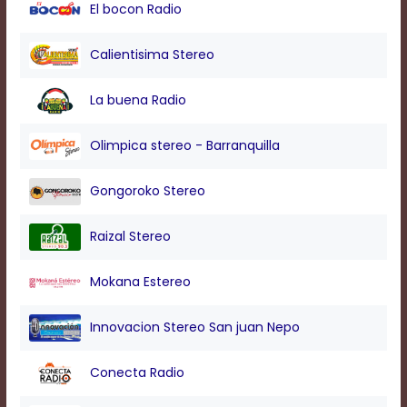
modal
El bocon Radio
window.
Captions
Calientisima Stereo
Settings
Dialog
La buena Radio
Beginning
of
dialog
Olimpica stereo - Barranquilla
window.
Escape
Gongoroko Stereo
will
cancel
and
Raizal Stereo
close
the
Mokana Estereo
window.
Text
Innovacion Stereo San juan Nepo
Color
Conecta Radio
Transparency