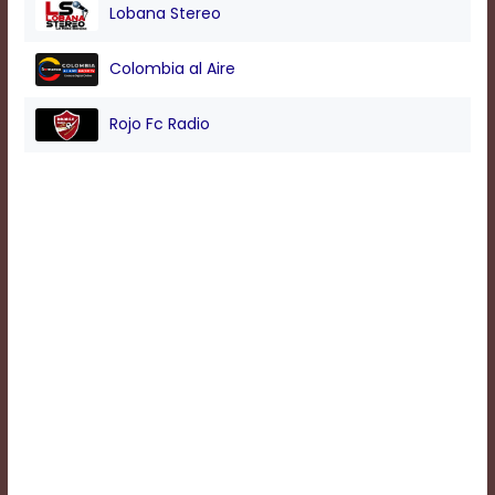
Lobana Stereo
Background
Colombia al Aire
Color
Rojo Fc Radio
Transparency
Window
Color
Transparency
Font
Size