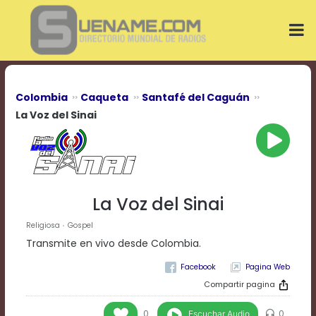
Play
Video
Play
Mute
Current
Time
0:00
Colombia
Caqueta
Santafé del Caguán
/
La Voz del Sinai
Duration
Time
0:00
Loaded
:
0%
Progress
:
La Voz del Sinai
0%
Stream
Religiosa
Gospel
Type
LIVE
Transmite en vivo desde Colombia.
Remaining
Time
Pagina Web
-0:00
Compartir pagina
Playback
Escuchar Audio
0
0