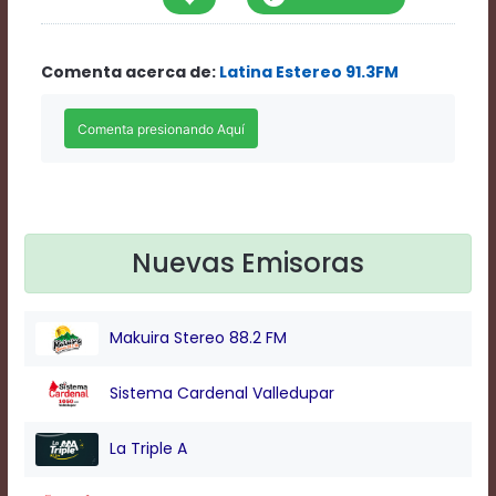
Rate
1
Chapters
Comenta acerca de:
Latina Estereo 91.3FM
Chapters
descriptions
off
,
selected
Descriptions
subtitles
off
,
selected
Subtitles
Nuevas Emisoras
captions
off
,
selected
Makuira Stereo 88.2 FM
Captions
Audio
Track
Sistema Cardenal Valledupar
Fullscreen
This
La Triple A
is
a