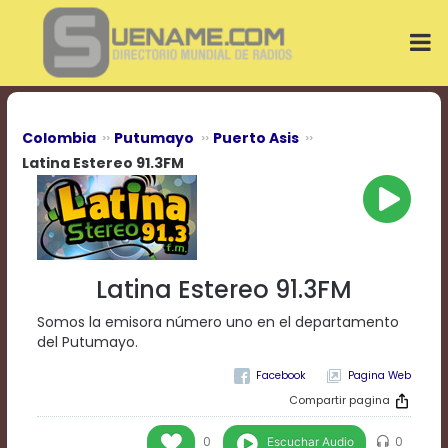
Play
Video
Play
Mute
Current
Time
0:00
Colombia
Putumayo
Puerto Asis
/
Latina Estereo 91.3FM
Duration
Time
0:00
Loaded
:
0%
Progress
:
Latina Estereo 91.3FM
0%
Stream
Somos la emisora número uno en el departamento
Type
LIVE
del Putumayo.
Remaining
Time
Pagina Web
-0:00
Compartir pagina
Playback
Escuchar Audio
0
0