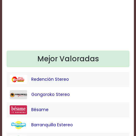
Text
Edge
Style
Font
Family
Mejor Valoradas
Defaults
Done
Redención Stereo
Gongoroko Stereo
Bésame
Barranquilla Estereo