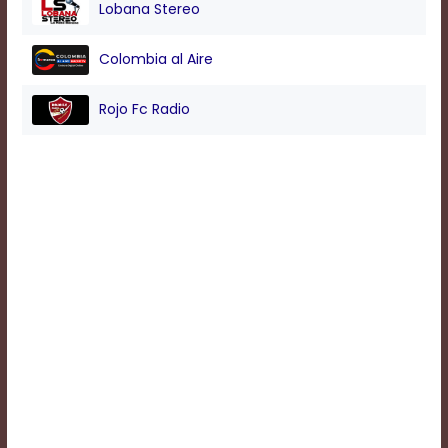
Lobana Stereo
Background
Colombia al Aire
Color
Rojo Fc Radio
Transparency
Window
Color
Transparency
Font
Size