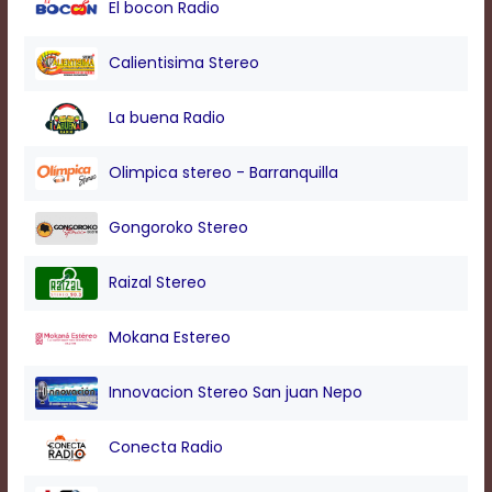
El bocon Radio
modal
window.
Captions
Calientisima Stereo
Settings
Dialog
La buena Radio
Beginning
of
dialog
Olimpica stereo - Barranquilla
window.
Escape
Gongoroko Stereo
will
cancel
and
Raizal Stereo
close
the
Mokana Estereo
window.
Text
Innovacion Stereo San juan Nepo
Color
Conecta Radio
Transparency