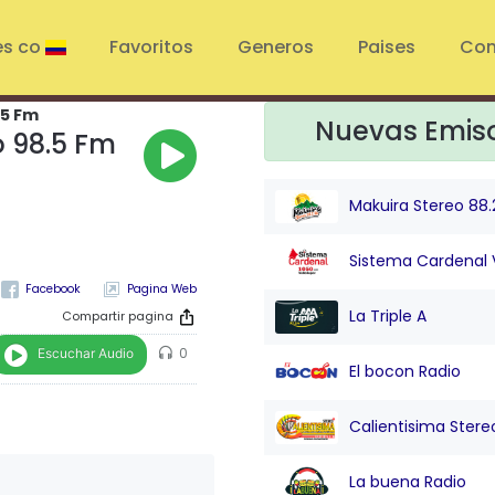
es co
Favoritos
Generos
Paises
Con
.5 Fm
Nuevas Emis
o 98.5 Fm
Makuira Stereo 88.
Sistema Cardenal 
Pagina Web
La Triple A
Compartir pagina
Escuchar Audio
0
El bocon Radio
Calientisima Stere
La buena Radio