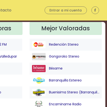
tacto
Entrar a mi cuenta
oras
Mejor Valoradas
2 FM
Redención Stereo
Valledupar
Gongoroko Stereo
Bésame
Barranquilla Estereo
o
Buenisima Stereo (Barranquilla)
Encaminame Radio