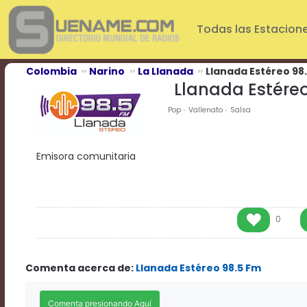
Play
Video
Todas las Estacion
Play
Mute
Current
Colombia
Narino
La Llanada
Llanada Estéreo 98
Time
Llanada Estére
0:00
/
Pop
Vallenato
Salsa
Duration
Time
0:00
Emisora comunitaria
Loaded
:
0%
Progress
:
0%
Stream
0
Type
LIVE
Remaining
Time
Comenta acerca de:
Llanada Estéreo 98.5 Fm
-0:00
Playback