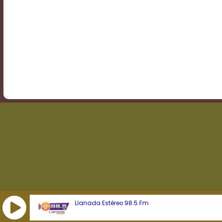
Transparency
Background
Color
Transparency
Window
Color
Transparency
Llanada Estéreo 98.5 Fm
Font
Size