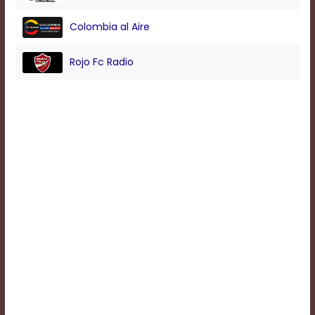
Colombia al Aire
Background
Color
Rojo Fc Radio
Transparency
Window
Color
Transparency
Font
Size