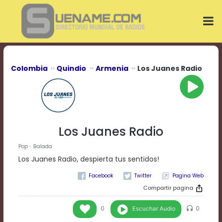
Play
Video
Play
Mute
Current
Time
0:00
Colombia
Quindio
Armenia
Los Juanes Radio
/
Duration
Time
0:00
Loaded
:
0%
Los Juanes Radio
Progress
:
0%
Pop
Balada
Stream
Los Juanes Radio, despierta tus sentidos!
Type
LIVE
Pagina Web
Remaining
Time
Compartir pagina
-0:00
Escuchar Audio
0
0
Playback