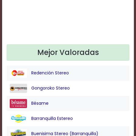
Text
Edge
Style
Font
Family
Mejor Valoradas
Defaults
Done
Redención Stereo
Gongoroko Stereo
Bésame
Barranquilla Estereo
Buenisima Stereo (Barranquilla)