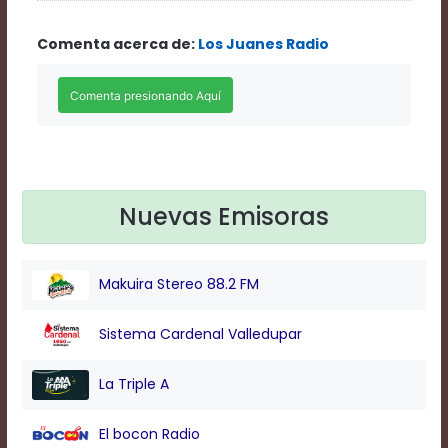
Rate
1
Comenta acerca de:
Los Juanes Radio
Chapters
Chapters
descriptions
off
,
selected
Descriptions
subtitles
off
,
selected
Nuevas Emisoras
Subtitles
captions
off
,
Makuira Stereo 88.2 FM
selected
Captions
Audio
Sistema Cardenal Valledupar
Track
Fullscreen
La Triple A
This
is
El bocon Radio
a