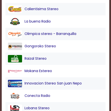
modal
window.
Calientisima Stereo
Captions
Settings
La buena Radio
Dialog
Beginning
of
Olimpica stereo - Barranquilla
dialog
window.
Gongoroko Stereo
Escape
will
cancel
Raizal Stereo
and
close
Mokana Estereo
the
window.
Text
Innovacion Stereo San juan Nepo
Color
Conecta Radio
Transparency
Lobana Stereo