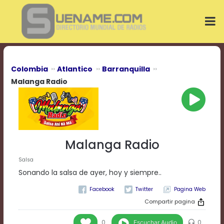
Play
Video
Play
Mute
Current
Time
0:00
Colombia
Atlantico
Barranquilla
/
Malanga Radio
Duration
Time
0:00
Loaded
:
0%
Progress
:
Malanga Radio
0%
Stream
Salsa
Type
LIVE
Sonando la salsa de ayer, hoy y siempre..
Remaining
Time
Pagina Web
-0:00
Compartir pagina
Playback
Escuchar Audio
0
0