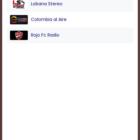
Lobana Stereo
Background
Colombia al Aire
Color
Rojo Fc Radio
Transparency
Window
Color
Transparency
Font
Size