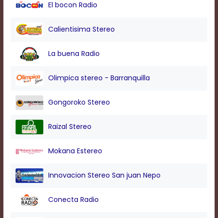
modal
El bocon Radio
window.
Captions
Calientisima Stereo
Settings
Dialog
La buena Radio
Beginning
of
dialog
Olimpica stereo - Barranquilla
window.
Escape
Gongoroko Stereo
will
cancel
and
Raizal Stereo
close
the
Mokana Estereo
window.
Text
Innovacion Stereo San juan Nepo
Color
Conecta Radio
Transparency