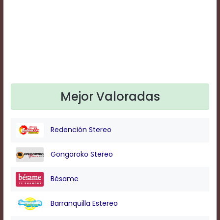
Text
Edge
Style
Font
Family
Mejor Valoradas
Defaults
Done
Redención Stereo
Gongoroko Stereo
Bésame
Barranquilla Estereo