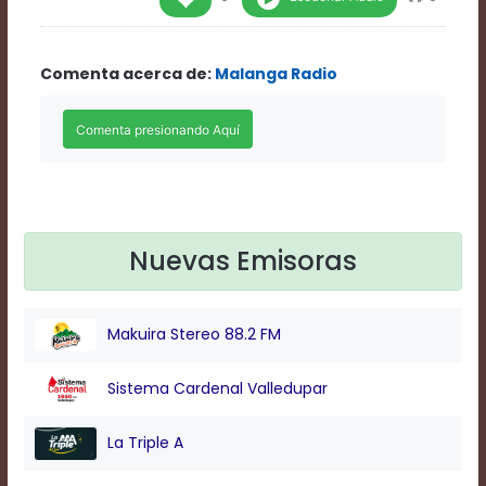
Rate
1
Chapters
Comenta acerca de:
Malanga Radio
Chapters
descriptions
off
,
selected
Descriptions
subtitles
off
,
selected
Subtitles
Nuevas Emisoras
captions
off
,
selected
Makuira Stereo 88.2 FM
Captions
Audio
Track
Sistema Cardenal Valledupar
Fullscreen
This
La Triple A
is
a