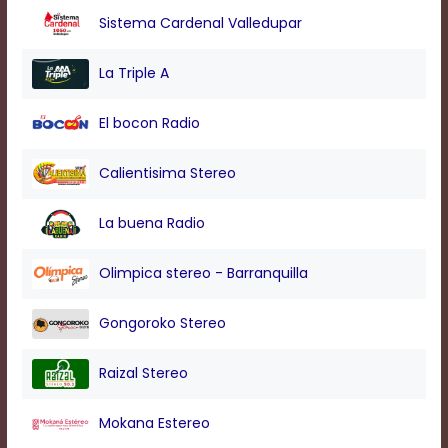
modal
Sistema Cardenal Valledupar
window.
Captions
Settings
La Triple A
Dialog
Beginning
El bocon Radio
of
dialog
window.
Calientisima Stereo
Escape
will
La buena Radio
cancel
and
close
Olimpica stereo - Barranquilla
the
window.
Gongoroko Stereo
Text
Color
Raizal Stereo
Mokana Estereo
Transparency