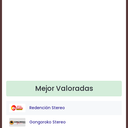
Text
Edge
Style
Font
Family
Defaults
Done
Mejor Valoradas
Redención Stereo
Gongoroko Stereo