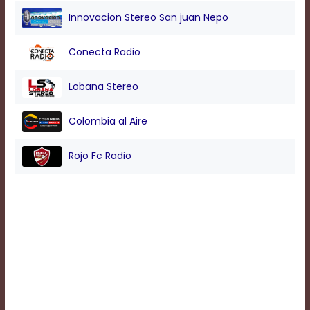
Innovacion Stereo San juan Nepo
Background
Conecta Radio
Color
Lobana Stereo
Transparency
Colombia al Aire
Window
Rojo Fc Radio
Color
Transparency
Font
Size