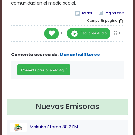
Rate
comunidad en el medio social.
1
Pagina Web
Chapters
Chapters
Compartir pagina
descriptions
off
,
Escuchar Audio
0
0
selected
Descriptions
subtitles
Comenta acerca de:
Manantial Stereo
off
,
selected
Subtitles
captions
off
,
selected
Captions
Audio
Nuevas Emisoras
Track
Fullscreen
This
is
Makuira Stereo 88.2 FM
a