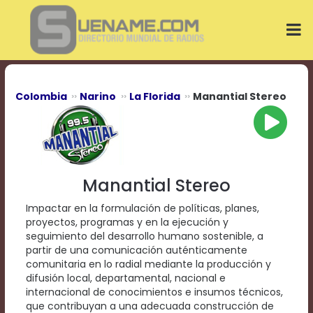
Play
Video
Play
Mute
Current
Time
0:00
Colombia
Narino
La Florida
Manantial Stereo
/
Duration
Time
0:00
Loaded
:
0%
Manantial Stereo
Progress
:
0%
Impactar en la formulación de políticas, planes,
Stream
proyectos, programas y en la ejecución y
Type
LIVE
seguimiento del desarrollo humano sostenible, a
Remaining
partir de una comunicación auténticamente
Time
comunitaria en lo radial mediante la producción y
-0:00
difusión local, departamental, nacional e
internacional de conocimientos e insumos técnicos,
Playback
que contribuyan a una adecuada construcción de