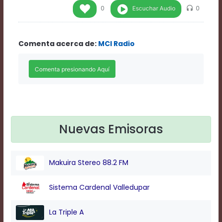
Rate
Escuchar Audio
0
0
1
Chapters
Chapters
Comenta acerca de:
MCI Radio
descriptions
off
,
selected
Descriptions
subtitles
off
,
selected
Subtitles
captions
Nuevas Emisoras
off
,
selected
Captions
Makuira Stereo 88.2 FM
Audio
Track
Fullscreen
Sistema Cardenal Valledupar
This
is
La Triple A
a