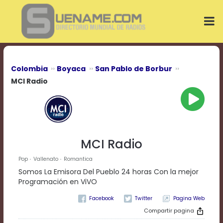
Play
Video
Play
Mute
Current
Time
0:00
Colombia
Boyaca
San Pablo de Borbur
/
MCI Radio
Duration
Time
0:00
Loaded
:
0%
Progress
:
MCI Radio
0%
Stream
Pop
Vallenato
Romantica
Type
LIVE
Somos La Emisora Del Pueblo 24 horas Con la mejor
Remaining
Programación en ViVO
Time
-0:00
Pagina Web
Compartir pagina
Playback