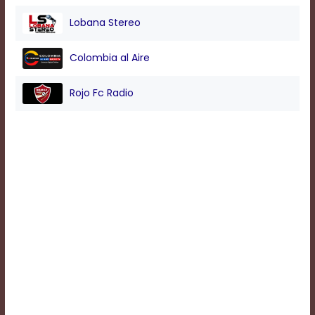
Lobana Stereo
Background
Color
Colombia al Aire
Rojo Fc Radio
Transparency
Window
Color
Transparency
Font
Size