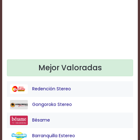
Text
Edge
Style
Font
Family
Defaults
Mejor Valoradas
Done
Redención Stereo
Gongoroko Stereo
Bésame
Barranquilla Estereo