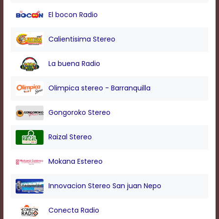
modal
El bocon Radio
window.
Captions
Settings
Calientisima Stereo
Dialog
Beginning
La buena Radio
of
dialog
window.
Olimpica stereo - Barranquilla
Escape
will
Gongoroko Stereo
cancel
and
close
Raizal Stereo
the
window.
Mokana Estereo
Text
Color
Innovacion Stereo San juan Nepo
Transparency
Conecta Radio