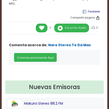
Rate
etc.
1
Chapters
Chapters
Compartir pagina
descriptions
off
,
Escuchar Audio
0
0
selected
Descriptions
subtitles
Comenta acerca de:
Nare Stereo Te Da Mas
off
,
selected
Subtitles
captions
off
,
selected
Captions
Audio
Track
Nuevas Emisoras
Fullscreen
This
is
Makuira Stereo 88.2 FM
a