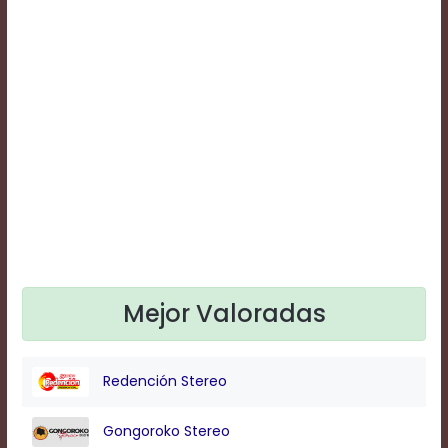
Text
Edge
Style
Font
Family
Defaults
Done
Mejor Valoradas
Redención Stereo
Gongoroko Stereo