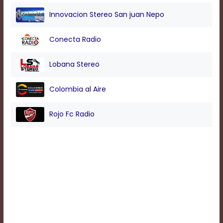
Innovacion Stereo San juan Nepo
Background
Color
Conecta Radio
Lobana Stereo
Transparency
Colombia al Aire
Window
Rojo Fc Radio
Color
Transparency
Font
Size