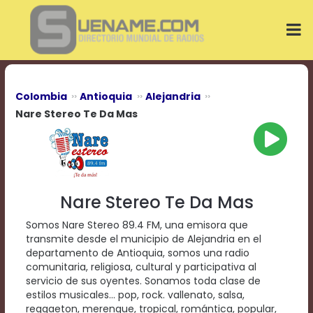
Play
Video
Play
Mute
Current
Time
0:00
Colombia
Antioquia
Alejandria
/
Nare Stereo Te Da Mas
Duration
Time
0:00
Loaded
:
0%
Progress
:
Nare Stereo Te Da Mas
0%
Stream
Somos Nare Stereo 89.4 FM, una emisora que
Type
LIVE
transmite desde el municipio de Alejandria en el
Remaining
departamento de Antioquia, somos una radio
Time
comunitaria, religiosa, cultural y participativa al
-0:00
servicio de sus oyentes. Sonamos toda clase de
estilos musicales... pop, rock. vallenato, salsa,
Playback
reggaeton, merengue, tropical, romántica, popular,