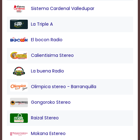
modal
Sistema Cardenal Valledupar
window.
Captions
Settings
La Triple A
Dialog
Beginning
El bocon Radio
of
dialog
window.
Calientisima Stereo
Escape
will
La buena Radio
cancel
and
close
Olimpica stereo - Barranquilla
the
window.
Gongoroko Stereo
Text
Color
Raizal Stereo
Mokana Estereo
Transparency